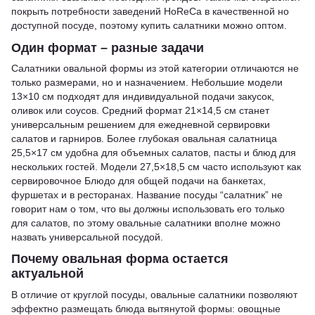
покрыть потребности заведений HoReCa в качественной но
доступной посуде, поэтому купить салатники можно оптом.
Один формат – разные задачи
Салатники овальной формы из этой категории отличаются не
только размерами, но и назначением. Небольшие модели
13×10 см подходят для индивидуальной подачи закусок,
оливок или соусов. Средний формат 21×14,5 см станет
универсальным решением для ежедневной сервировки
салатов и гарниров. Более глубокая овальная салатница
25,5×17 см удобна для объемных салатов, пасты и блюд для
нескольких гостей. Модели 27,5×18,5 см часто используют как
сервировочное Блюдо для общей подачи на банкетах,
фуршетах и в ресторанах. Название посуды “салатник” не
говорит нам о том, что вы должны использовать его только
для салатов, по этому овальные салатники вполне можно
назвать универсальной посудой.
Почему овальная форма остается
актуальной
В отличие от круглой посуды, овальные салатники позволяют
эффектно размещать блюда вытянутой формы: овощные