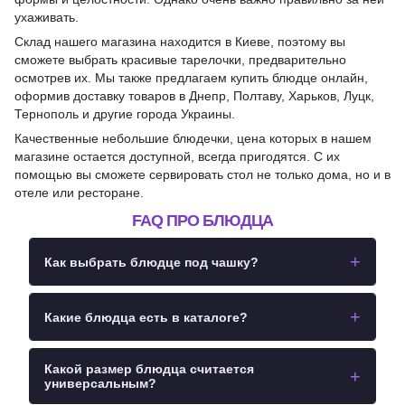
ухаживать.
Склад нашего магазина находится в Киеве, поэтому вы
сможете выбрать красивые тарелочки, предварительно
осмотрев их. Мы также предлагаем купить блюдце онлайн,
оформив доставку товаров в Днепр, Полтаву, Харьков, Луцк,
Тернополь и другие города Украины.
Качественные небольшие блюдечки, цена которых в нашем
магазине остается доступной, всегда пригодятся. С их
помощью вы сможете сервировать стол не только дома, но и в
отеле или ресторане.
FAQ ПРО БЛЮДЦА
Как выбрать блюдце под чашку?
Сначала нужно ориентироваться на диаметр дна
Какие блюдца есть в каталоге?
чашки и общий стиль сервировки. Блюдце должно
быть достаточно устойчивым, чтобы чашка не
Можно выбрать керамические, стеклянные и
Какой размер блюдца считается
скользила, и иметь место для ложки, сахара или
универсальным?
сервировочные блюдца разных форм и размеров.
небольшого десерта.