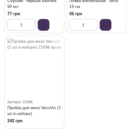
Соусник "Черный Бангкок"
Ложка коктейльная "Terra"
90 мл
19 см
77 грн
55 грн
Артикул: 21696
Пробка для вина VacuVin (2
шт в наборе)
242 грн