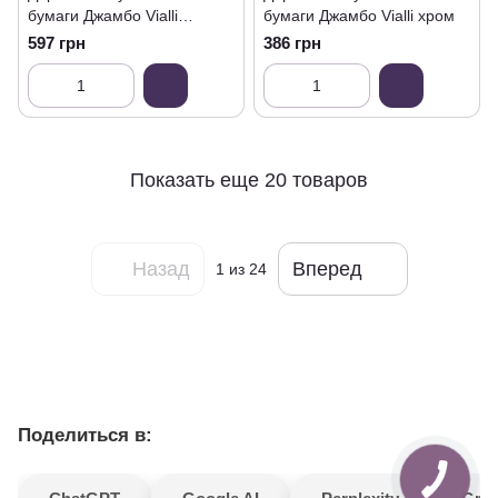
бумаги Джамбо Vialli
бумаги Джамбо Vialli хром
черный
597 грн
386 грн
Показать еще 20 товаров
Назад
Вперед
1
из 24
Поделиться в: