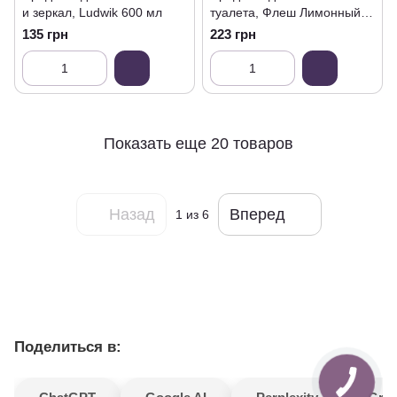
и зеркал, Ludwik 600 мл
туалета, Флеш Лимонный
аромат 1 л
135 грн
223 грн
Показать еще 20 товаров
Назад
Вперед
1
из 6
Поделиться в: