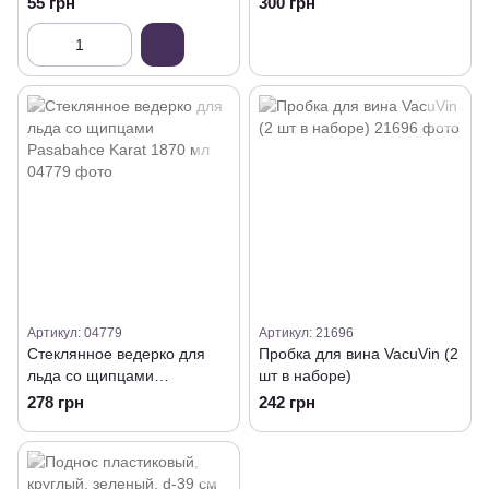
55 грн
300 грн
Артикул: 04779
Артикул: 21696
Стеклянное ведерко для
Пробка для вина VacuVin (2
льда со щипцами
шт в наборе)
Pasabahce Karat 1870 мл
278 грн
242 грн