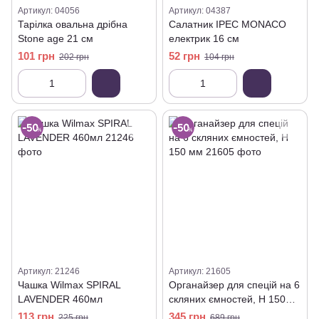
Артикул: 04056
Артикул: 04387
Тарілка овальна дрібна
Салатник IPEC MONACO
Stone age 21 см
електрик 16 см
101 грн
52 грн
202 грн
104 грн
Артикул: 21246
Артикул: 21605
Чашка Wilmax SPIRAL
Органайзер для спецій на 6
LAVENDER 460мл
скляних ємностей, Н 150
мм
113 грн
345 грн
225 грн
689 грн