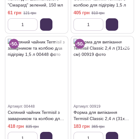
"Смарагд" зелений, 150 мл
колбою для підігріву 1,5 л
61 грн
405 грн
121 грн
810 грн
Артикул: 00448
Артикул: 00919
Скляний чайник Termisil з
Форма для випікання
заварником та колбою для
Termisil Classic 2,4 л (31х26
підігріву 1,5 л
см)
418 грн
183 грн
835 грн
365 грн