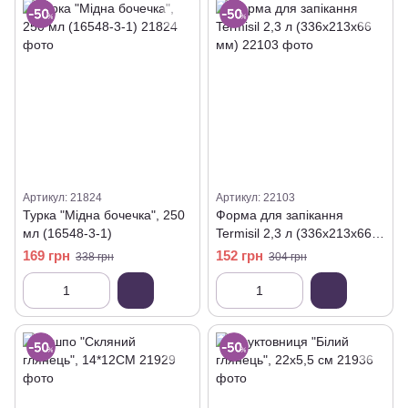
Артикул: 21824
Артикул: 22103
Турка "Мідна бочечка", 250
Форма для запікання
мл (16548-3-1)
Termisil 2,3 л (336х213х66
мм)
169 грн
152 грн
338 грн
304 грн