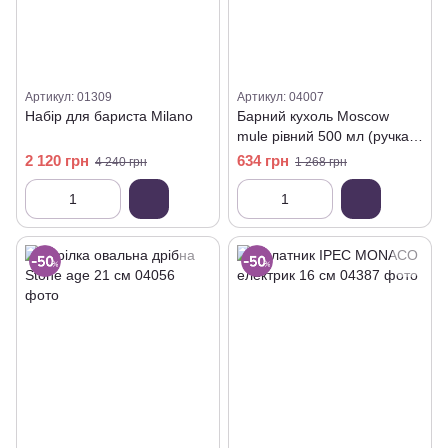
Артикул: 01309
Артикул: 04007
Набір для бариста Milano
Барний кухоль Moscow
mule рівний 500 мл (ручка
латунь)
2 120 грн
634 грн
4 240 грн
1 268 грн