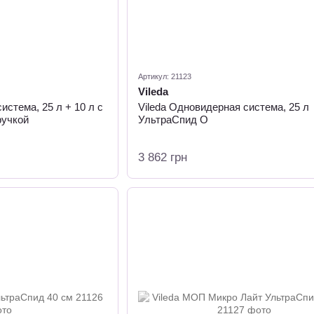
Артикул: 21123
Vileda
истема, 25 л + 10 л с
Vileda Одновидерная система, 25 л
ручкой
УльтраСпид О
3 862 грн