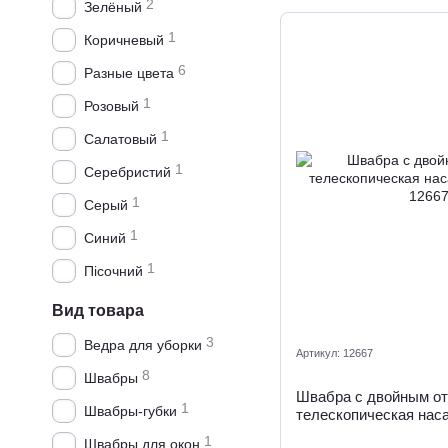
2
Зелёный
1
Коричневый
6
Разные цвета
1
Розовый
1
Салатовый
1
Серебристий
1
Серый
1
Синий
1
Пісочний
Вид товара
3
Ведра для уборки
Артикул: 12667
8
Швабры
Швабра с двойным о
1
Швабры-губки
телескопическая наса
1
Швабры для окон