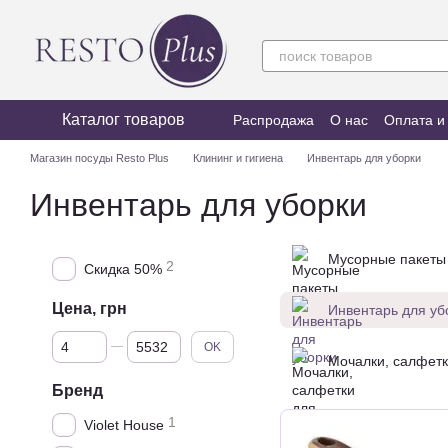
Перейти к основному контенту
Каталог товаров
Распродажа
О нас
Оплата и
Магазин посуды Resto Plus
Клининг и гигиена
Инвентарь для уборки
Инвентарь для уборки
Мусорные пакеты
2
Скидка 50%
Цена, грн
Инвентарь для уб
От Цена, грн
До Цена, грн
OK
Мочалки, салфетк
Бренд
1
Violet House