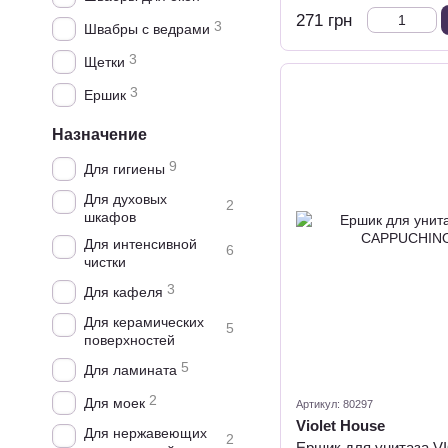
271 грн
3
Швабры с ведрами
3
Щетки
3
Ершик
Назначение
9
Для гигиены
Для духовых
2
шкафов
Для интенсивной
6
чистки
3
Для кафеля
Для керамических
5
поверхностей
5
Для ламината
2
Для моек
Артикул: 80297
Violet House
Для нержавеющих
2
Ершик для унитаза 