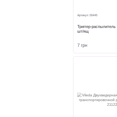
Артикул: 00445
Триггер-распылитель 
шт/ящ
7 грн