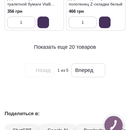
туалетной бумаги Vialli
полотенец Z-складка белый
черный
356 грн
466 грн
Показать еще 20 товаров
Назад
Вперед
1
из 5
Поделиться в: