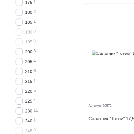
1
175
2
180
1
185
0
190
0
195
31
200
4
205
6
210
1
215
5
220
4
225
Артикул: 20572
11
230
Салатник "Тотем" 17,
1
240
0
245