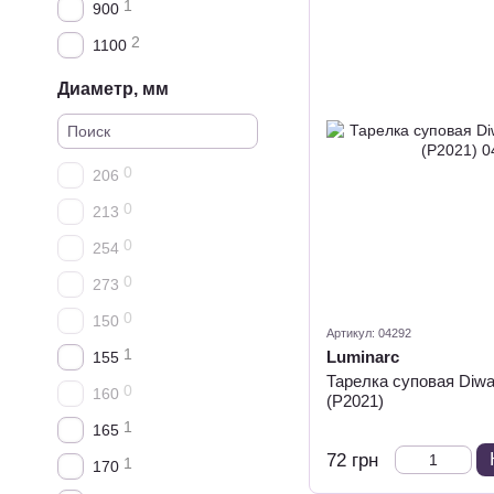
1
900
2
1100
Диаметр, мм
0
206
0
213
0
254
0
273
0
150
Артикул: 04292
1
Luminarc
155
Тарелка суповая Diwa
0
160
(P2021)
1
165
72 грн
1
170