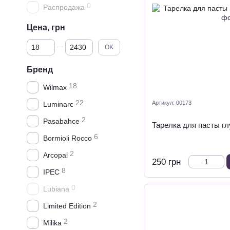
0
Распродажа
Цена, грн
От Цена, грн
До Цена, грн
OK
Бренд
18
Wilmax
22
Артикул: 00173
Luminarc
2
Pasabahce
Тарелка для пасты гл
6
Bormioli Rocco
2
Arcopal
250 грн
8
IPEC
0
Lubiana
2
Limited Edition
2
Milika