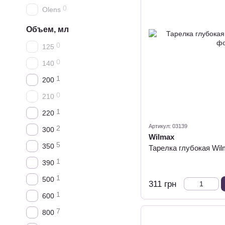
0
Olens
Объем, мл
0
125
0
140
1
200
0
210
1
220
Артикул: 03139
2
300
Wilmax
5
350
Тарелка глубокая Wil
1
390
1
500
311 грн
1
600
7
800