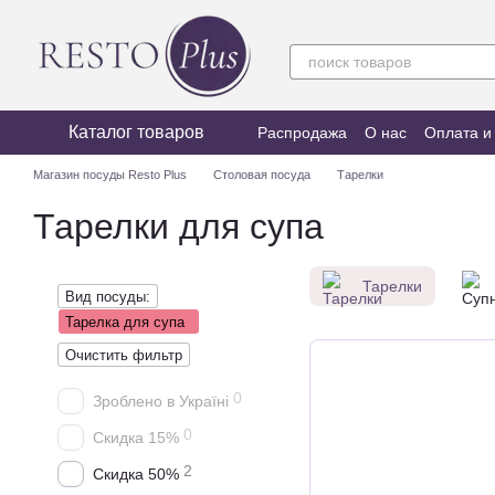
Перейти к основному контенту
Каталог товаров
Распродажа
О нас
Оплата и
Магазин посуды Resto Plus
Столовая посуда
Тарелки
Тарелки для супа
Тарелки
Вид посуды:
Тарелка для супа
Очистить фильтр
0
Зроблено в Україні
0
Скидка 15%
2
Скидка 50%