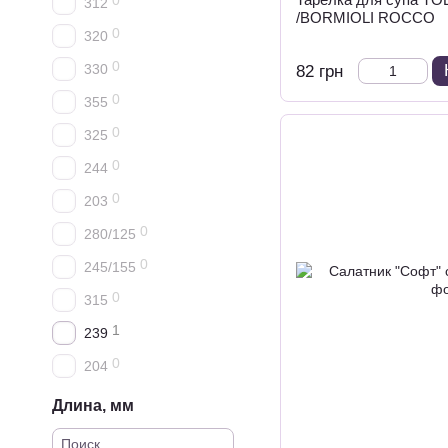
0
312
/BORMIOLI ROCCO
0
320
0
330
82 грн
0
355
0
325
0
244
0
203
0
280/125
0
245/155
0
315
1
239
0
204
Длина, мм