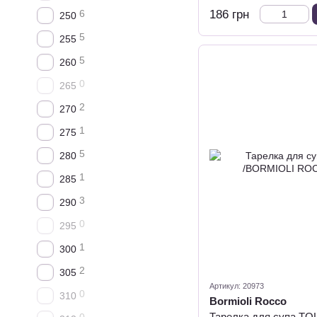
6
186 грн
250
5
255
5
260
0
265
2
270
1
275
5
280
1
285
3
290
0
295
1
300
2
305
Артикул: 20973
0
310
Bormioli Rocco
Тарелка для супа TO