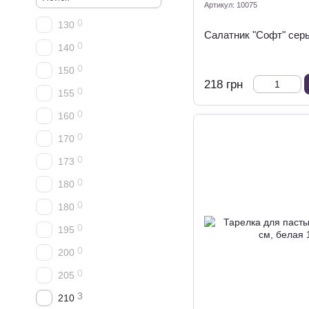
Артикул: 10075
0
130
Салатник "Софт" серы
0
140
0
150
218 грн
0
155
0
160
0
170
0
173
0
180
0
180
0
195
0
200
0
205
3
210