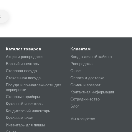
k
Каталог товаров
Клиентам
Акции и распродажи
Вход в личный кабинет
Барный инвентарь
Распродажа
Столовая посуда
О нас
Стеклянная посуда
Оплата и доставка
Посуда и принадлежности для
Обмен и возврат
сервировки
Контактная информация
Столовые приборы
Сотрудничество
Кухонный инвентарь
Блог
Кондитерский инвентарь
Кухонные ножи
Мы в соцсетях
Инвентарь для пиццы