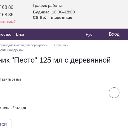
График работы:
 68 80
Будние:
10:00–18:00
 68 86
Сб-Вс:
выходные
ить вам?
Вход
чество
Блог
Рус
 принадлежности для сервировки
Соусники
ревянной ручкой
ик "Песто" 125 мл с деревянной
тавить отзыв
тельной скидки
тся