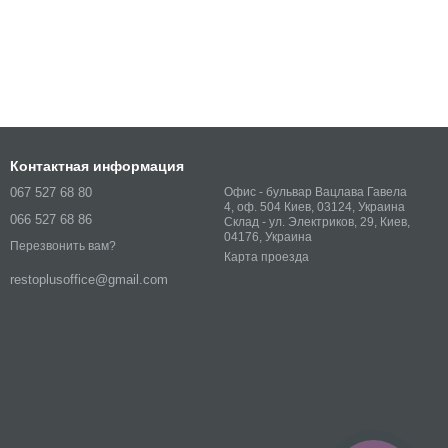
Контактная информация
067 527 68 80
Офис - бульвар Вацлава Гавела
4, оф. 504 Киев, 03124, Украина
066 527 68 86
Склад - ул. Электриков, 29, Киев,
04176, Украина
Перезвонить вам?
Карта проезда
restoplusoffice@gmail.com