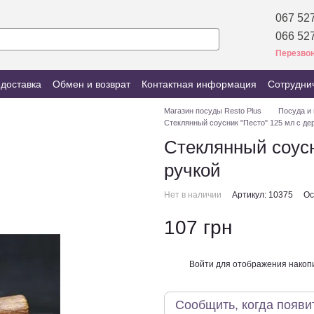
067 527
066 527
Перезвон
 доставка
Обмен и возврат
Контактная информация
Сотрудни
Магазин посуды Resto Plus
Посуда и
Стеклянный соусник "Песто" 125 мл с де
Стеклянный соусн
ручкой
Нет в наличии
Артикул: 10375
Ос
107 грн
Войти
для отображения накопи
%
Сообщить, когда появи