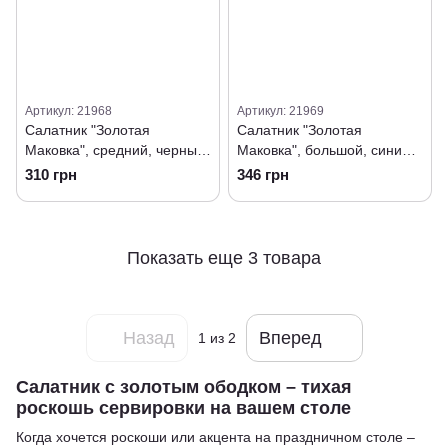
Артикул: 21968
Артикул: 21969
Салатник "Золотая
Салатник "Золотая
Маковка", средний, черный,
Маковка", большой, синий,
16,5/6,5 см
19,5/7,5 см
310 грн
346 грн
Показать еще 3 товара
Назад
Вперед
1
из 2
Салатник с золотым ободком – тихая
роскошь сервировки на вашем столе
Когда хочется роскоши или акцента на праздничном столе –