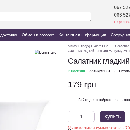
067 527
066 527
Перезвон
 доставка
Обмен и возврат
Контактная информация
Сотрудни
Магазин посуды Resto Plus
Столовая
Салатник гладкий Luminarc Everyday 24 
Салатник гладкий
В наличии
Артикул: 03195
Остав
179 грн
Войти
для отображения накопи
%
Купить