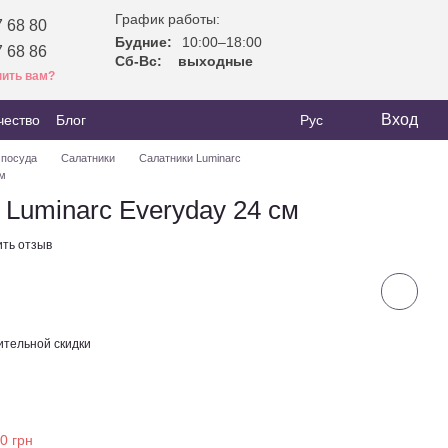
График работы:
 68 80
Будние:
10:00–18:00
 68 86
Сб-Вс:
выходные
ить вам?
Вход
чество
Блог
Рус
 посуда
Салатники
Салатники Luminarc
см
 Luminarc Everyday 24 см
ить отзыв
тельной скидки