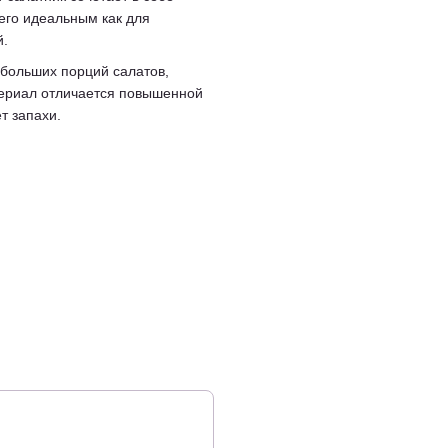
его идеальным как для
й.
 больших порций салатов,
териал отличается повышенной
т запахи.