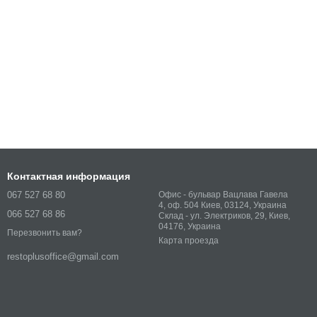
Контактная информация
067 527 68 80
Офис - бульвар Вацлава Гавела
4, оф. 504 Киев, 03124, Украина
066 527 68 86
Склад - ул. Электриков, 29, Киев,
04176, Украина
Перезвонить вам?
Карта проезда
restoplusoffice@gmail.com