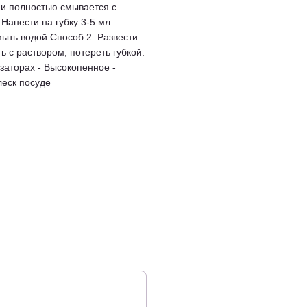
и полностью смывается с
анести на губку 3-5 мл.
мыть водой Способ 2. Развести
ть с раствором, потереть губкой.
озаторах - Высокопенное -
леск посуде