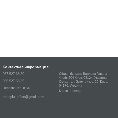
Контактная информация
067 527 68 80
Офис - бульвар Вацлава Гавела
4, оф. 504 Киев, 03124, Украина
066 527 68 86
Склад - ул. Электриков, 29, Киев,
04176, Украина
Перезвонить вам?
Карта проезда
restoplusoffice@gmail.com