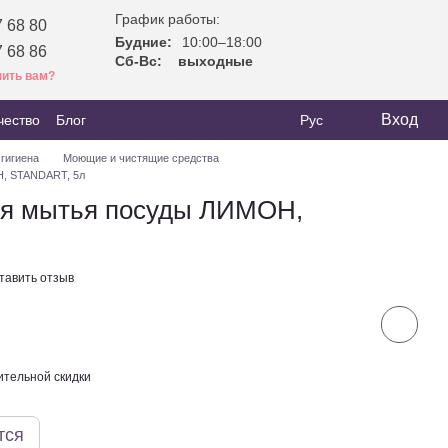
График работы:
 68 80
Будние:
10:00–18:00
 68 86
Сб-Вс:
выходные
ить вам?
Вход
чество
Блог
Рус
 гигиена
Моющие и чистящие средства
, STANDART, 5л
ля мытья посуды ЛИМОН,
тавить отзыв
тельной скидки
тся