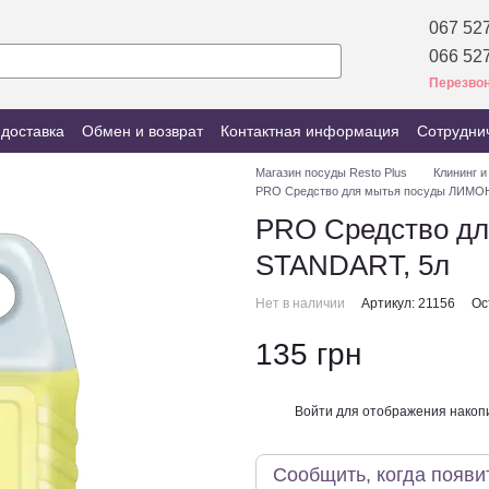
067 527
066 527
Перезвон
 доставка
Обмен и возврат
Контактная информация
Сотрудни
Магазин посуды Resto Plus
Клининг и
PRO Средство для мытья посуды ЛИМОН
PRO Средство д
STANDART, 5л
Нет в наличии
Артикул: 21156
Ос
135 грн
Войти
для отображения накопи
%
Сообщить, когда появи