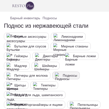
Барный инвентарь
Подносы
Поднос из нержавеющей стали
Барные аксессуары
Лимонадники
Бутылки для соусов
Мерные стаканы
Гейзеры
Джиггеры
Барные ложки
Мадлер
Шейкеры
Питчеры для молока
Подносы
Щипцы
Темперы
Ведра для льда, шампанского
Барные органайзеры и ящики
Пепельницы