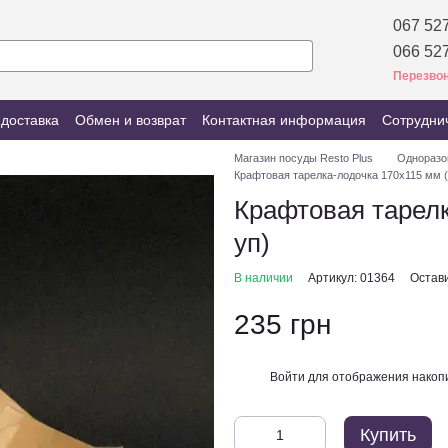
067 527
066 527
Перезвон
 доставка
Обмен и возврат
Контактная информация
Сотрудни
Магазин посуды Resto Plus
Одноразо
Крафтовая тарелка-лодочка 170х115 мм (
Крафтовая тарелк
уп)
В наличии
Артикул: 01364
Остав
235 грн
Войти
для отображения накопи
%
Купить