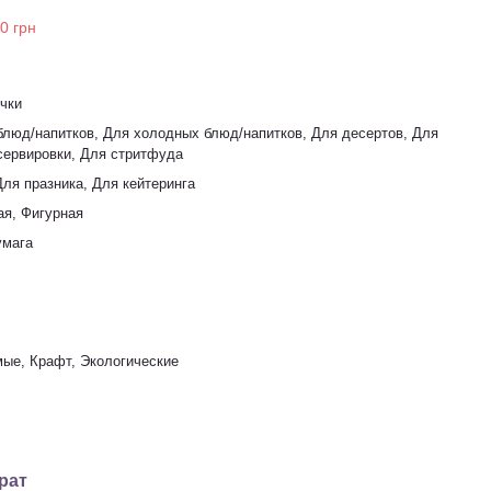
чки
блюд/напитков, Для холодных блюд/напитков, Для десертов, Для
сервировки, Для стритфуда
Для празника, Для кейтеринга
я, Фигурная
умага
ые, Крафт, Экологические
рат