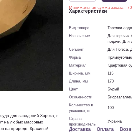
Характеристики
Вид товара
Тарелки-лодо
Назначение
Для горячих 
подачи, Для 
Сегмент
Для Horeca, 
Форма
Прямоугольна
Материал
Крафтовая б
Ширина, мм
115
Длина, мм
170
Цвет
Бурый
Особенности
Биоразлагаем
Количество в
100
упаковке, шт
суда для заведений Хорека, в
Страна
Украина
ют на любых массовых
производитель
ев на природе. Красивый
Доставка
Оплата
Возв