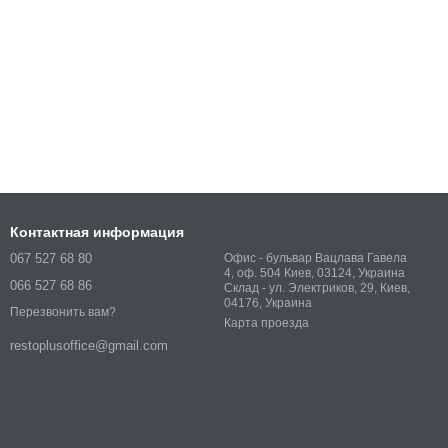
Контактная информация
067 527 68 80
Офис - бульвар Вацлава Гавела
4, оф. 504 Киев, 03124, Украина
066 527 68 86
Склад - ул. Электриков, 29, Киев,
04176, Украина
Перезвонить вам?
Карта проезда
restoplusoffice@gmail.com