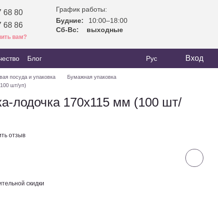
График работы:
 68 80
Будние:
10:00–18:00
 68 86
Сб-Вс:
выходные
ить вам?
Вход
чество
Блог
Рус
вая посуда и упаковка
Бумажная упаковка
100 шт/уп)
а-лодочка 170х115 мм (100 шт/
ить отзыв
тельной скидки