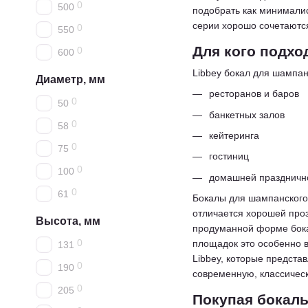
0
500
подобрать как минималис
серии хорошо сочетаются
0
550
Для кого подхо
0
600
Libbey бокал для шампан
Диаметр, мм
ресторанов и баров
0
50
банкетных залов
0
58
кейтеринга
0
75
гостиниц
0
100
домашней праздничн
0
61
Бокалы для шампанского 
отличается хорошей проз
Высота, мм
продуманной форме бокал
0
площадок это особенно 
131
Libbey, которые предста
0
190
современную, классическ
0
205
Покупая бокалы