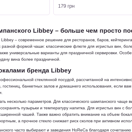
179 грн
панского Libbey – больше чем просто по
Libbey – современное решение для ресторанов, баров, кейтеринг
 с разной формой чаши: классические флюте для игристых вин, бо
также универсальные варианты для праздничной сервировки. Особ
одачу вина более праздничной.
окалами бренда Libbey
рофессиональной стеклянной посудой, рассчитанной на интенсивно
, гостиниц, банкетных залов и домашнего использования, если вам
и.
ать несколько параметров. Для классического шампанского чаще в
сохранять пузырьки и температуру напитка. Для игристых вин с б
сширенной чашей. Также важно обратить внимание на объем бокала
ортным, а прочное стекло снижает риск сколов при активном испо
анского часто выбирают и заведения HoReCa благодаря сочетанию 