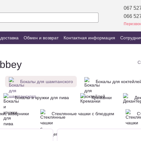
067 527
066 527
Перезвон
 доставка
Обмен и возврат
Контактная информация
Сотрудни
ibbey
С
Бокалы для шампанского
Бокалы для коктейле
Бокалы и кружки для пива
Креманки
Де
ки, заварники
Стеклянные чашки с блюдцем
С