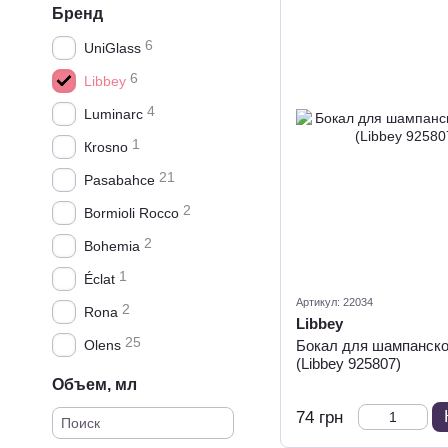
Бренд
6
UniGlass
6
Libbey
4
Luminarc
1
Кrosno
21
Pasabahce
2
Bormioli Rocco
2
Bohemia
1
Éclat
Артикул: 22034
2
Rona
Libbey
25
Olens
Бокал для шампанск
(Libbey 925807)
Объем, мл
74 грн