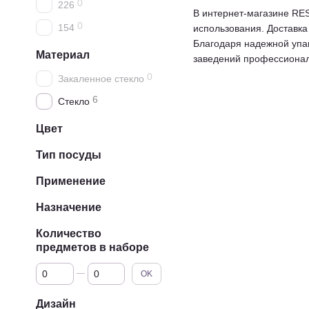
0
226
В интернет-магазине RES
0
154
использования. Доставка
Благодаря надежной упак
Материал
заведений профессионал
0
Закаленное стекло
6
Стекло
Цвет
Тип посуды
Применение
Назначение
Количество
предметов в наборе
От Количество предметов в наборе
До Количество предметов в наборе
OK
Дизайн