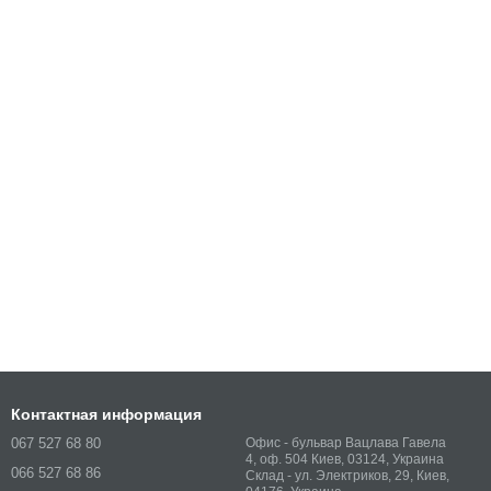
Контактная информация
067 527 68 80
Офис - бульвар Вацлава Гавела
4, оф. 504 Киев, 03124, Украина
066 527 68 86
Склад - ул. Электриков, 29, Киев,