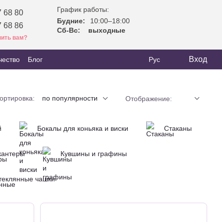
График работы:
 68 80
Будние:
10:00–18:00
 68 86
Сб-Вс:
выходные
ить вам?
Вход
чество
Блог
Рус
ортировка:
по популярности
Отображение:
й
Бокалы для коньяка и виски
Стаканы
кантеры
Кувшины и графины
теклянные чашки