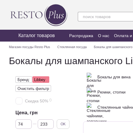
Перейти к основному контенту
Каталог товаров
Распродажа
О нас
Оплата и
Магазин посуды Resto Plus
Стеклянная посуда
Бокалы для шампанского
Бокалы для шампанского L
Бокалы для вина
Бренд:
Libbey
Очистить фильтр
Рюмки, стопки
0
Скидка 50%
Стеклянные чайни
Цена, грн
От Цена, грн
До Цена, грн
OK