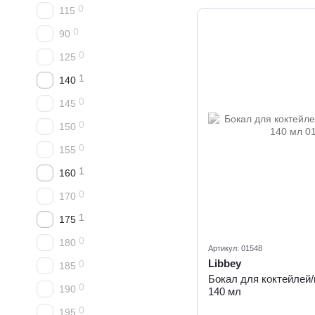
0
115
0
90
0
125
1
140
0
145
0
150
0
155
1
160
0
170
1
175
0
180
Артикул: 01548
Libbey
0
185
Бокал для коктейлей/
0
190
140 мл
0
195