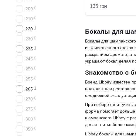
135 грн
0
200
0
210
1
220
Бокалы для шам
0
230
Бокалы для шампанского 
из качественного стекла
1
235
раскрытием аромата, а 
0
245
украшают бокал делая п
0
250
Знакомство с б
0
255
Бренд Libbey известен п
1
подходят для ресторанов
265
ежедневной эксплуатаци
0
270
При выборе стоит учитыв
0
275
форма помогает дольше 
шампанского Libbey с ра
0
300
делает питье более комф
0
350
Libbey бокалы для шамп