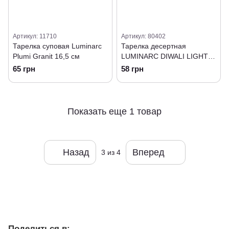
Артикул: 11710
Артикул: 80402
Тарелка суповая Luminarc
Тарелка десертная
Plumi Granit 16,5 см
LUMINARC DIWALI LIGHT
BLUE, 19 см (P2612)
65 грн
58 грн
Показать еще 1 товар
Назад
Вперед
3
из 4
Поделиться в: