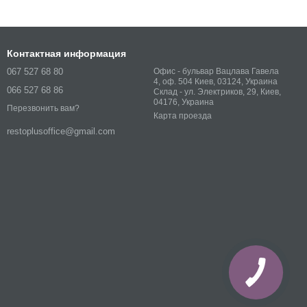
Контактная информация
067 527 68 80
Офис - бульвар Вацлава Гавела
4, оф. 504 Киев, 03124, Украина
066 527 68 86
Склад - ул. Электриков, 29, Киев,
04176, Украина
Перезвонить вам?
Карта проезда
restoplusoffice@gmail.com