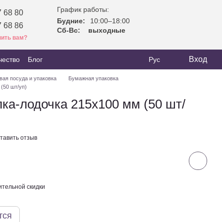
График работы:
 68 80
Будние:
10:00–18:00
 68 86
Сб-Вс:
выходные
ить вам?
Вход
чество
Блог
Рус
вая посуда и упаковка
Бумажная упаковка
(50 шт/уп)
ка-лодочка 215х100 мм (50 шт/
тавить отзыв
тельной скидки
тся