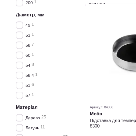
1
200
Діаметр, мм
1
49
1
53
7
58
1
60
8
54
1
58,4
6
51
1
57
Матеріал
Артикул: 04330
Motta
25
Дерево
Підставка для темпе
8300
11
Латунь