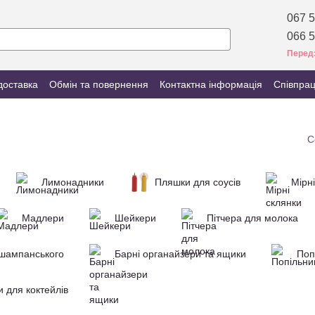
067 5
066 5
Перед
доставка
Обмін та повернення
Контактна інформація
Співпра
С
Лимонадники
Пляшки для соусів
Мірн
Мадлери
Шейкери
Пітчера для молока
 шампанського
Барні органайзери та ящики
Поп
и для коктейлів