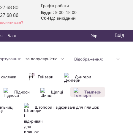
Графік роботи:
27 68 80
Будні:
9:00–18:00
27 68 86
Сб
-
Нд: вихідний
звонити вам?
Вхід
ця
Блог
Укр
ортування:
за популярністю
Відображення:
і склянки
Гейзери
Джигери
Підноси
Щипці
Темпери
ільниці
Штопори і відкривачі для пляшок