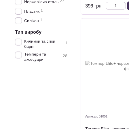
27
Нержавіюча сталь
396 грн
1
Пластик
1
Силікон
Тип виробу
Килимки та сітки
1
барні
Темпери та
28
аксесуари
Артикул: 01051
Темпер Elite+ червон