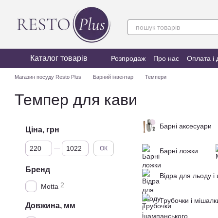
Перейти до основного контенту
Каталог товарів
Розпродаж
Про нас
Оплата і 
Магазин посуду Resto Plus
Барний інвентар
Темпери
Темпер для кави
Барні аксесуари
Ціна, грн
Від Ціна, грн
До Ціна, грн
ОК
Барні ложки
Бренд
Відра для льоду і
2
Motta
Трубочки і мішалк
Довжина, мм