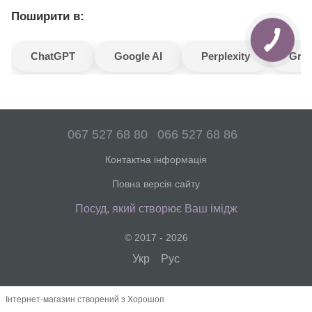
Поширити в:
ChatGPT
Google AI
Perplexity
Gro
067 527 68 80
066 527 68 86
Контактна інформація
Повна версія сайту
Посуд, який створює Ваш імідж
© 2017 - 2026
Укр
Рус
Інтернет-магазин створений з Хорошоп