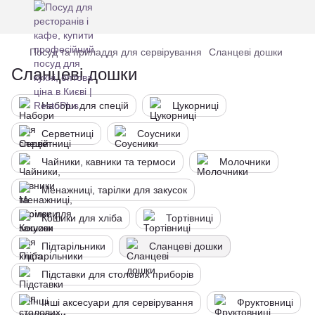
Посуд та приладдя для сервірування
Сланцеві дошки
Сланцеві дошки
Набори для спецій
Цукорниці
Серветниці
Соусники
Чайники, кавники та термоси
Молочники
Менажниці, тарілки для закусок
Кошики для хліба
Тортівниці
Підтарільники
Сланцеві дошки
Підставки для столових приборів
Інші аксесуари для сервірування
Фруктовниці