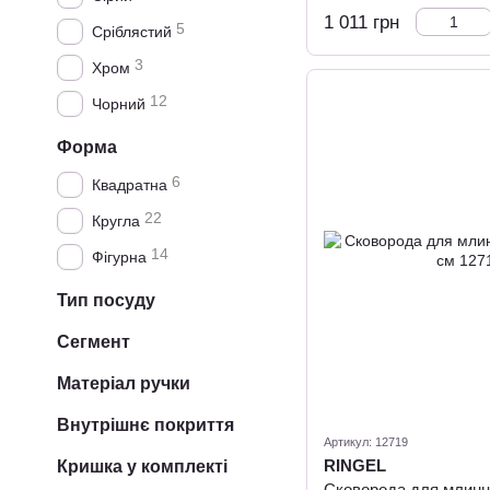
1 011 грн
5
Сріблястий
3
Хром
12
Чорний
Форма
6
Квадратна
22
Кругла
14
Фігурна
Тип посуду
Сегмент
Матеріал ручки
Внутрішнє покриття
Артикул: 12719
RINGEL
Кришка у комплекті
Сковорода для млинц