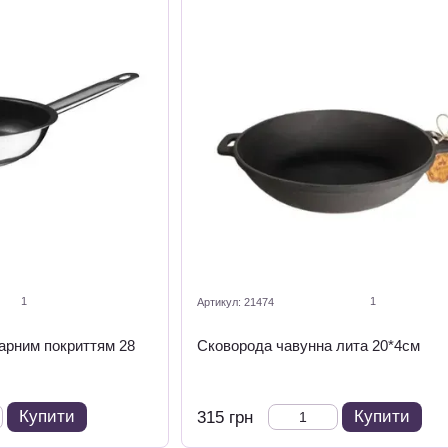
1
1
Артикул: 21474
арним покриттям 28
Сковорода чавунна лита 20*4см
Купити
Купити
315 грн