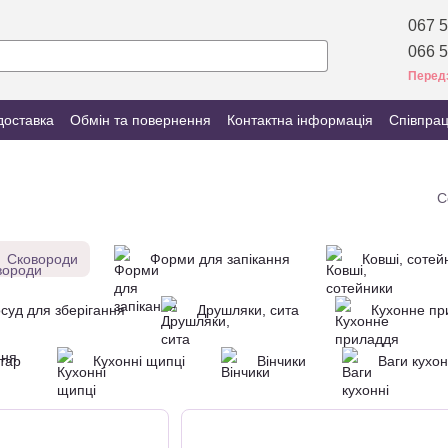
067 5
066 5
Перед
доставка
Обмін та повернення
Контактна інформація
Співпра
С
Сковороди
Форми для запікання
Ковші, сотей
суд для зберігання
Друшляки, сита
Кухонне пр
тар
Кухонні щипці
Вінчики
Ваги кухон