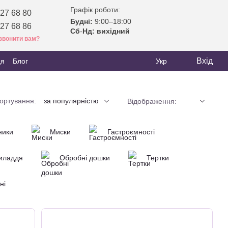
Графік роботи:
27 68 80
Будні:
9:00–18:00
27 68 86
Сб
-
Нд: вихідний
звонити вам?
Вхід
ця
Блог
Укр
ортування:
за популярністю
Відображення:
ники
Миски
Гастроємності
иладдя
Обробні дошки
Тертки
ні