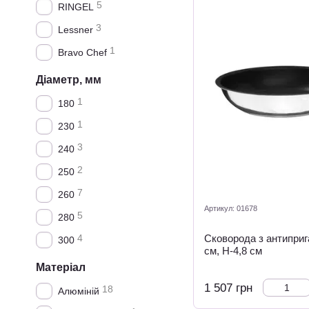
5
RINGEL
3
Lessner
1
Bravo Chef
Діаметр, мм
1
180
1
230
3
240
2
250
7
260
Артикул: 01678
5
280
4
Сковорода з антиприг
300
см, H-4,8 см
Матеріал
1 507 грн
18
Алюміній