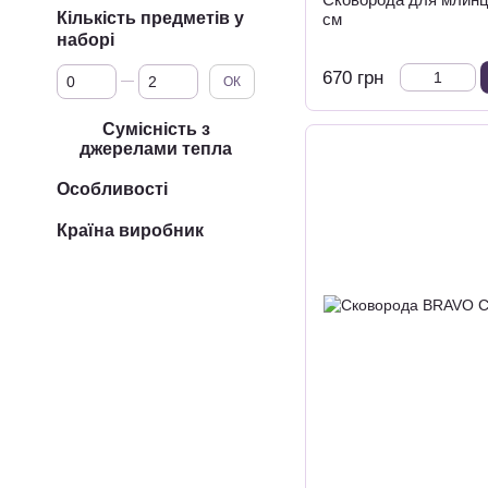
Кількість предметів у
см
наборі
Від Кількість предметів у наборі
До Кількість предметів у наборі
670 грн
ОК
Сумісність з
джерелами тепла
Особливості
Країна виробник