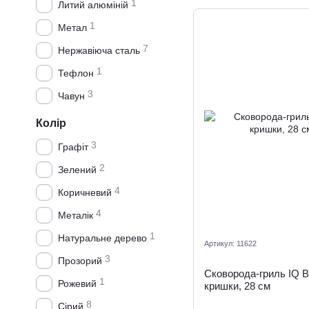
1
Литий алюміній
1
Метал
7
Нержавіюча сталь
1
Тефлон
3
Чавун
Колір
3
Графіт
2
Зелений
4
Коричневий
4
Металік
1
Натуральне дерево
Артикул: 11622
3
Прозорий
Сковорода-гриль IQ B
1
Рожевий
кришки, 28 см
8
Сірий