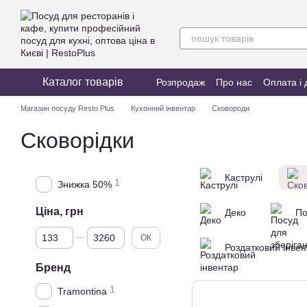
Перейти до основного контенту
Каталог товарів
Розпродаж
Про нас
Оплата і 
Магазин посуду Resto Plus
Кухонний інвентар
Сковороди
Сковорідки
Каструлі
1
Знижка 50%
Ціна, грн
Деко
По
Від Ціна, грн
До Ціна, грн
ОК
Роздатковий інвен
Бренд
1
Tramontina