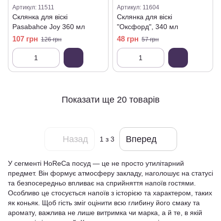
Артикул: 11511
Артикул: 11604
Склянка для віскі
Склянка для віскі
Pasabahce Joy 360 мл
"Оксфорд", 340 мл
107 грн
48 грн
126 грн
57 грн
Показати ще 20 товарів
Назад
Вперед
1
з 3
У сегменті HoReCa посуд — це не просто утилітарний
предмет. Він формує атмосферу закладу, наголошує на статусі
та безпосередньо впливає на сприйняття напоїв гостями.
Особливо це стосується напоїв з історією та характером, таких
як коньяк. Щоб гість зміг оцінити всю глибину його смаку та
аромату, важлива не лише витримка чи марка, а й те, в якій