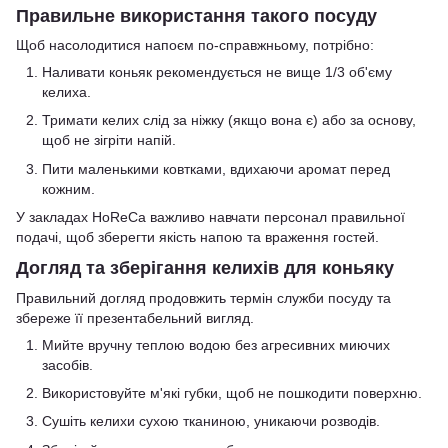
Правильне використання такого посуду
Щоб насолодитися напоєм по-справжньому, потрібно:
Наливати коньяк рекомендується не вище 1/3 об'єму
келиха.
Тримати келих слід за ніжку (якщо вона є) або за основу,
щоб не зігріти напій.
Пити маленькими ковтками, вдихаючи аромат перед
кожним.
У закладах HoReCa важливо навчати персонал правильної
подачі, щоб зберегти якість напою та враження гостей.
Догляд та зберігання келихів для коньяку
Правильний догляд продовжить термін служби посуду та
збереже її презентабельний вигляд.
Мийте вручну теплою водою без агресивних миючих
засобів.
Використовуйте м'які губки, щоб не пошкодити поверхню.
Сушіть келихи сухою тканиною, уникаючи розводів.