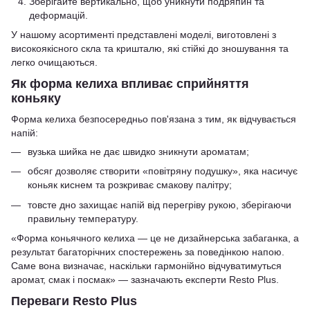
Зберігайте вертикально, щоб уникнути подряпин та
деформацій.
У нашому асортименті представлені моделі, виготовлені з
високоякісного скла та кришталю, які стійкі до зношування та
легко очищаються.
Як форма келиха впливає сприйняття
коньяку
Форма келиха безпосередньо пов'язана з тим, як відчувається
напій:
вузька шийка не дає швидко зникнути ароматам;
обсяг дозволяє створити «повітряну подушку», яка насичує
коньяк киснем та розкриває смакову палітру;
товсте дно захищає напій від перегріву рукою, зберігаючи
правильну температуру.
«Форма коньячного келиха — це не дизайнерська забаганка, а
результат багаторічних спостережень за поведінкою напою.
Саме вона визначає, наскільки гармонійно відчуватимуться
аромат, смак і посмак» — зазначають експерти Resto Plus.
Переваги Resto Plus