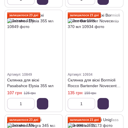
залишилося 23 дні
залишилося 23 дні
Артикул: 10849
Артикул: 10934
Склянка для віскі
Склянка для віскі Bormioli
Pasabahce Elysia 355 мл
Rocco Bartender Novecento
370 мл
107 грн
135 грн
126 грн
159 грн
залишилося 23 дні
залишилося 23 дні