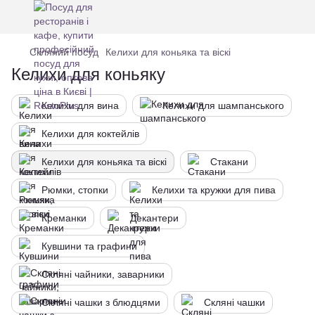
Скляний посуд
Келихи для коньяка та віскі
Келихи для коньяку
Келихи для вина
Келихи для шампанського
Келихи для коктейлів
Келихи для коньяка та віскі
Стакани
Рюмки, стопки
Келихи та кружки для пива
Креманки
Декантери
Кувшини та графини
Скляні чайники, заварники
Скляні чашки з блюдцями
Скляні чашки