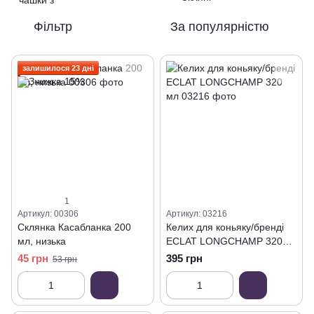
Фільтр
За популярністю
залишилося 23 дні
1
Артикул: 00306
Артикул: 03216
Склянка Касабланка 200
Келих для коньяку/бренді
мл, низька
ECLAT LONGCHAMP 320
мл
45 грн
395 грн
53 грн