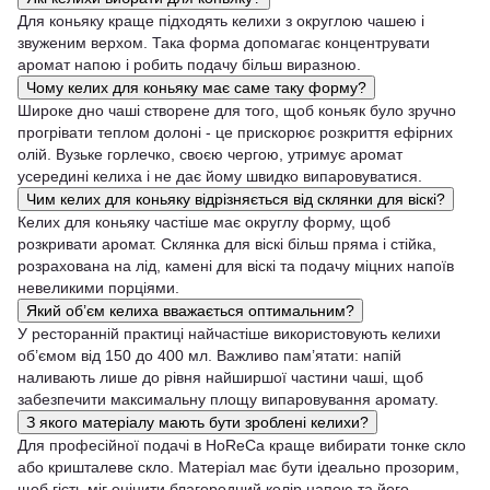
Для коньяку краще підходять келихи з округлою чашею і
звуженим верхом. Така форма допомагає концентрувати
аромат напою і робить подачу більш виразною.
Чому келих для коньяку має саме таку форму?
Широке дно чаші створене для того, щоб коньяк було зручно
прогрівати теплом долоні - це прискорює розкриття ефірних
олій. Вузьке горлечко, своєю чергою, утримує аромат
усередині келиха і не дає йому швидко випаровуватися.
Чим келих для коньяку відрізняється від склянки для віскі?
Келих для коньяку частіше має округлу форму, щоб
розкривати аромат. Склянка для віскі більш пряма і стійка,
розрахована на лід, камені для віскі та подачу міцних напоїв
невеликими порціями.
Який об’єм келиха вважається оптимальним?
У ресторанній практиці найчастіше використовують келихи
об’ємом від 150 до 400 мл. Важливо пам’ятати: напій
наливають лише до рівня найширшої частини чаші, щоб
забезпечити максимальну площу випаровування аромату.
З якого матеріалу мають бути зроблені келихи?
Для професійної подачі в HoReCa краще вибирати тонке скло
або кришталеве скло. Матеріал має бути ідеально прозорим,
щоб гість міг оцінити благородний колір напою та його