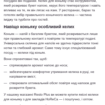
посудині він поданий. Келих для коньяку стає інструментом,
який розкриває букет напою, керує його температурою і навіть
впливає на те, як він лягає на язик. У ресторанах, барах та
готелях вибір правильного коньячного келиха — частина
іміджу та турботи про гостей.
Навіщо коньяку особливий келих
Коньяк — напій з багатим букетом, який розкривається лише
при правильному контакті з повітрям та температурі подачі.
Універсальна склянка для напоїв не здатна підкреслити тонкі
нотки та глибокий аромат. Саме тому існує спеціалізований
посуд — келихи під коньяк.
Вони спроектовані так, щоб:
спрямовувати аромат напою до носа;
забезпечувати комфортне утримання келиха в руці, не
нагріваючи вміст;
створювати оптимальний обсяг повітря над напоєм для
розкриття букета.
У нашому магазині Resto Plus ви можете купити якісні келихи
для коньяку з для закладів HoReCa — і поштучно, і оптом.