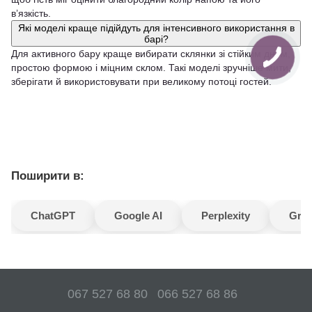
в’язкість.
Які моделі краще підійдуть для інтенсивного використання в
барі?
Для активного бару краще вибирати склянки зі стійким дном,
простою формою і міцним склом. Такі моделі зручніше мити,
зберігати й використовувати при великому потоці гостей.
Поширити в:
ChatGPT
Google AI
Perplexity
Gro
067 527 68 80
066 527 68 86