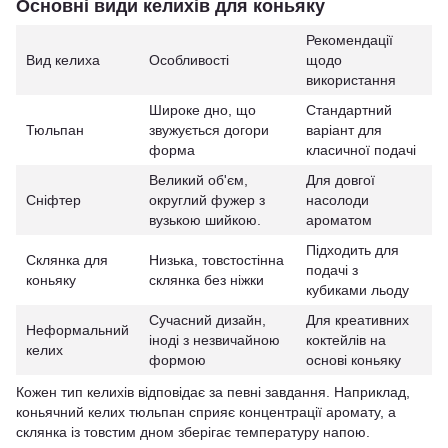
Основні види келихів для коньяку
Рекомендації
Вид келиха
Особливості
щодо
використання
Широке дно, що
Стандартний
Тюльпан
звужується догори
варіант для
форма
класичної подачі
Великий об'єм,
Для довгої
Сніфтер
округлий фужер з
насолоди
вузькою шийкою.
ароматом
Підходить для
Склянка для
Низька, товстостінна
подачі з
коньяку
склянка без ніжки
кубиками льоду
Сучасний дизайн,
Для креативних
Неформальний
іноді з незвичайною
коктейлів на
келих
формою
основі коньяку
Кожен тип келихів відповідає за певні завдання. Наприклад,
коньячний келих тюльпан сприяє концентрації аромату, а
склянка із товстим дном зберігає температуру напою.