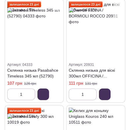
залишилося 23 дні
залишилося 23 дні
Артикул: 04333
Артикул: 20931
Склянка низька Pasabahce
Склянка низька для віскі
Timeless 345 мл (52790)
300мл OFFICINA /
BORMIOLI ROCCO
107 грн
111 грн
126 грн
131 грн
залишилося 23 дні