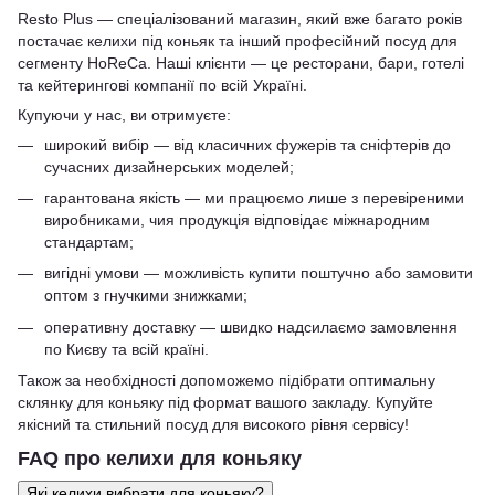
Resto Plus — спеціалізований магазин, який вже багато років
постачає келихи під коньяк та інший професійний посуд для
сегменту HoReCa. Наші клієнти — це ресторани, бари, готелі
та кейтерингові компанії по всій Україні.
Купуючи у нас, ви отримуєте:
широкий вибір — від класичних фужерів та сніфтерів до
сучасних дизайнерських моделей;
гарантована якість — ми працюємо лише з перевіреними
виробниками, чия продукція відповідає міжнародним
стандартам;
вигідні умови — можливість купити поштучно або замовити
оптом з гнучкими знижками;
оперативну доставку — швидко надсилаємо замовлення
по Києву та всій країні.
Також за необхідності допоможемо підібрати оптимальну
склянку для коньяку під формат вашого закладу. Купуйте
якісний та стильний посуд для високого рівня сервісу!
FAQ про келихи для коньяку
Які келихи вибрати для коньяку?