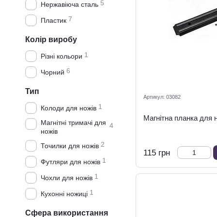
5
Нержавіюча сталь
7
Пластик
Колір виробу
1
Різні кольори
6
Чорний
Тип
Артикул: 03082
1
Колоди для ножів
Магнітна планка для 
Магнітні тримачі для
4
ножів
2
Точилки для ножів
115 грн
1
Футляри для ножів
1
Чохли для ножів
1
Кухонні ножиці
Сфера використання