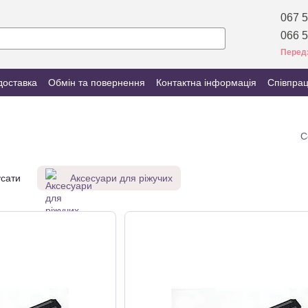
067 5
066 5
Перед
доставка
Обмін та повернення
Контактна інформація
Співпра
С
сати
Аксесуари для ріжучих