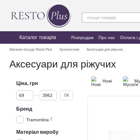
Перейти до основного контенту
Каталог товарів
Розпродаж
Про нас
Оплата і 
Магазин посуду Resto Plus
Кухонні ножі
Аксесуари для ріжучих
Аксесуари для ріжучих
Ножі
Му
Ціна, грн
Від Ціна, грн
До Ціна, грн
ОК
Бренд
2
Tramontina
Матеріал виробу