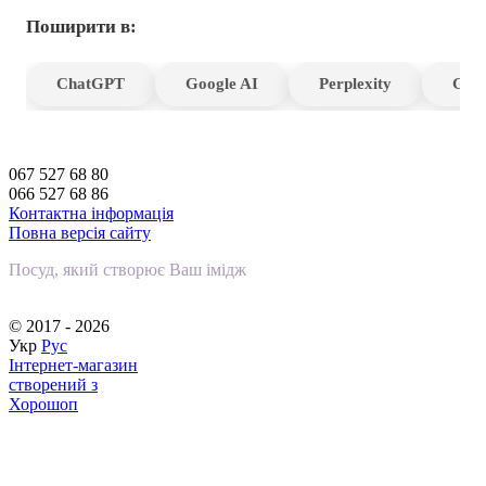
Поширити в:
ChatGPT
Google AI
Perplexity
Gro
067 527 68 80
066 527 68 86
Контактна інформація
Повна версія сайту
Посуд, який створює Ваш імідж
© 2017 - 2026
Укр
Рус
Інтернет-магазин
створений з
Хорошоп