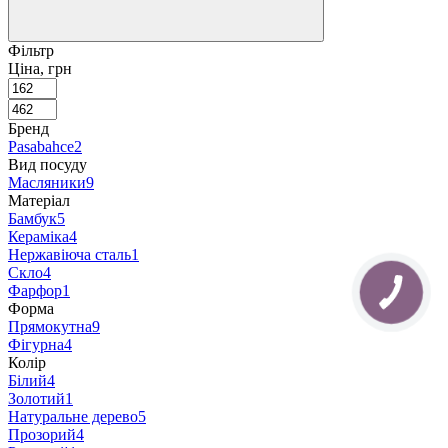
Фільтр
Ціна, грн
Бренд
Pasabahce
2
Вид посуду
Масляники
9
Матеріал
Бамбук
5
Кераміка
4
Нержавіюча сталь
1
Скло
4
Фарфор
1
Форма
Прямокутна
9
Фігурна
4
Колір
Білий
4
Золотий
1
Натуральне дерево
5
Прозорий
4