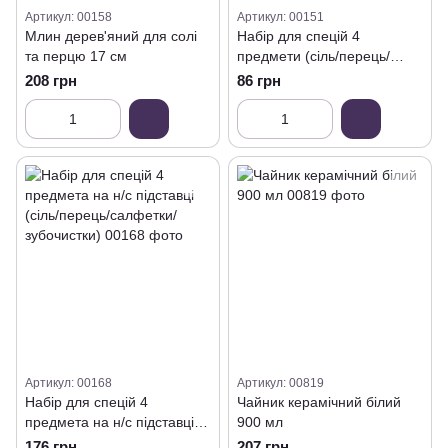
Артикул: 00158
Артикул: 00151
Млин дерев'яний для солі
Набір для спецій 4
та перцю 17 см
предмети (сіль/перець/
серветки/зубочистки)
208 грн
86 грн
Артикул: 00168
Артикул: 00819
Набір для спецій 4
Чайник керамічний білий
предмета на н/с підставці
900 мл
(сіль/перець/салфетки/
176 грн
207 грн