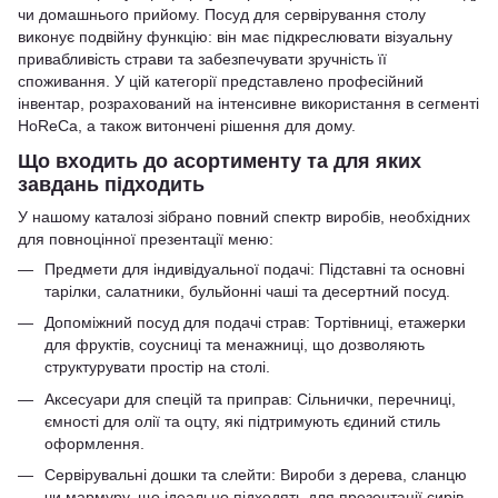
чи домашнього прийому. Посуд для сервірування столу
виконує подвійну функцію: він має підкреслювати візуальну
привабливість страви та забезпечувати зручність її
споживання. У цій категорії представлено професійний
інвентар, розрахований на інтенсивне використання в сегменті
HoReCa, а також витончені рішення для дому.
Що входить до асортименту та для яких
завдань підходить
У нашому каталозі зібрано повний спектр виробів, необхідних
для повноцінної презентації меню:
Предмети для індивідуальної подачі: Підставні та основні
тарілки, салатники, бульйонні чаші та десертний посуд.
Допоміжний посуд для подачі страв: Тортівниці, етажерки
для фруктів, соусниці та менажниці, що дозволяють
структурувати простір на столі.
Аксесуари для спецій та приправ: Сільнички, перечниці,
ємності для олії та оцту, які підтримують єдиний стиль
оформлення.
Сервірувальні дошки та слейти: Вироби з дерева, сланцю
чи мармуру, що ідеально підходять для презентації сирів,