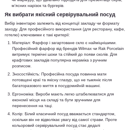
м’ясних нарізок та бургерів.
Як вибрати якісний сервірувальний посуд
Вибір інвентарю залежить від концепції закладу чи формату
заходу. Для професійного використання (для ресторану, кафе,
готелю) ключовими є такі критерії:
Матеріал: Фарфор і загартоване скло є найміцнішими.
Професійний фарфор від брендів Wilmax чи Rak Porcelain
витримує термічні шоки та стійкий до появи сколів. Для
крафтових закладів популярна кераміка з ручним
розписом.
Зносостійкість: Професійна посуда повинна мати
потовщені краї та якісну глазур, що не тьмяніє після
багаторазового миття в посудомийній машині.
Ергономіка: Вироби мають легко штабелюватися для
економії місця на складі та бути зручними для
перенесення на таці.
Колір: Білий класичний посуд вважається стандартом,
оскільки він не відволікає увагу від самої страви. Проте
кольоровий сервірувальний посуд стає дедалі