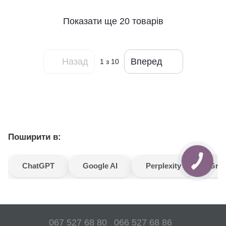
Показати ще 20 товарів
Назад
Вперед
1
з 10
Поширити в:
ChatGPT
Google AI
Perplexity
Gro
067 527 68 80
066 527 68 86