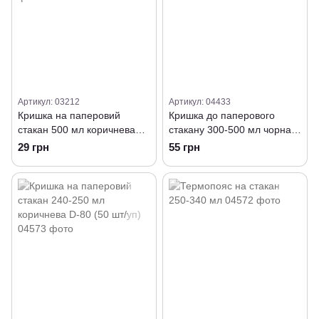
Артикул: 03212
Артикул: 04433
Кришка на паперовий
Кришка до паперового
стакан 500 мл коричнева
стакану 300-500 мл чорна
КР-90 (50 шт/уп)
D-90 (50 шт/уп)
29 грн
55 грн