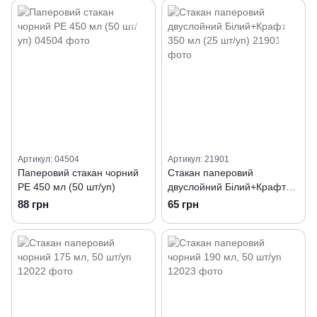
Артикул: 04504
Артикул: 21901
Паперовий стакан чорний
Стакан паперовий
РЕ 450 мл (50 шт/уп)
двуслойний Білий+Крафт
350 мл (25 шт/уп)
88 грн
65 грн