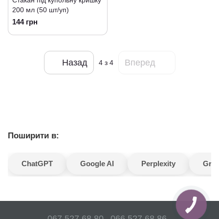
Стакан під купольну кришку
200 мл (50 шт/уп)
144 грн
Назад
Вперед
4
з 4
Поширити в:
ChatGPT
Google AI
Perplexity
Gro
067 527 68 80
066 527 68 86