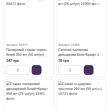
Артикул: 04471
Артикул: 21900
Паперовий стакан чорно-
Склянка паперова
білий 350 мл (50 шт/уп)
двошарова Біла+Крафт 250
мл (25 шт/уп)
147 грн
70 грн