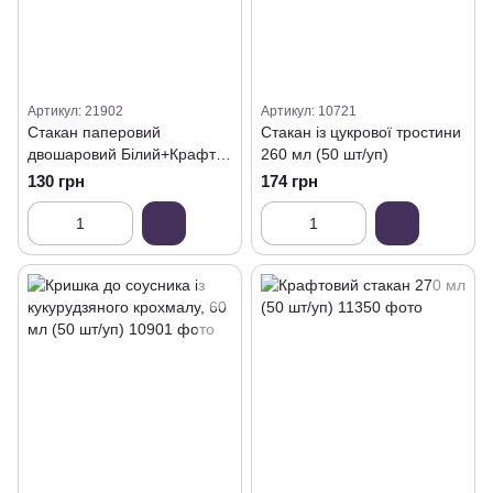
Артикул: 21902
Артикул: 10721
Стакан паперовий
Стакан із цукрової тростини
двошаровий Білий+Крафт
260 мл (50 шт/уп)
450 мл (25 шт/уп)
130 грн
174 грн