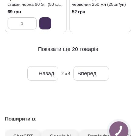
стакан чорна 90 ST (50 шт/
червоний 250 мл (25шт/уп)
уп)
69 грн
52 грн
Показати ще 20 товарів
Назад
Вперед
2
з 4
Поширити в: