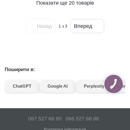
Показати ще 20 товарів
Назад
Вперед
1
з 3
Поширити в:
ChatGPT
Google AI
Perplexity
Gro
067 527 68 80
066 527 68 86
Контактна інформація