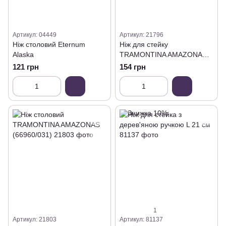
Артикул: 04449
Артикул: 21796
Ніж столовий Eternum
Ніж для стейку
Alaska
TRAMONTINA AMAZONAS
(66960/181)
121 грн
154 грн
1
Артикул: 21803
Артикул: 81137