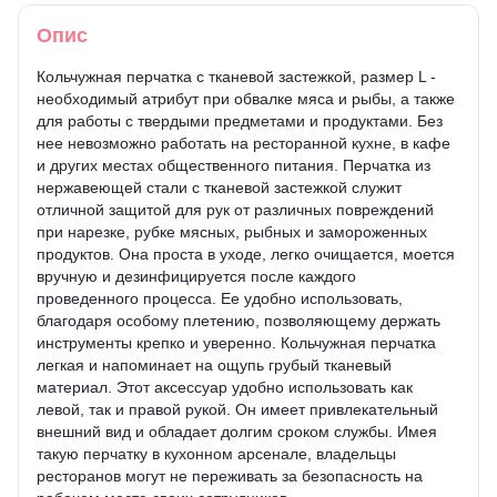
Опис
Кольчужная перчатка с тканевой застежкой, размер L -
необходимый атрибут при обвалке мяса и рыбы, а также
для работы с твердыми предметами и продуктами. Без
нее невозможно работать на ресторанной кухне, в кафе
и других местах общественного питания. Перчатка из
нержавеющей стали с тканевой застежкой служит
отличной защитой для рук от различных повреждений
при нарезке, рубке мясных, рыбных и замороженных
продуктов. Она проста в уходе, легко очищается, моется
вручную и дезинфицируется после каждого
проведенного процесса. Ее удобно использовать,
благодаря особому плетению, позволяющему держать
инструменты крепко и уверенно. Кольчужная перчатка
легкая и напоминает на ощупь грубый тканевый
материал. Этот аксессуар удобно использовать как
левой, так и правой рукой. Он имеет привлекательный
внешний вид и обладает долгим сроком службы. Имея
такую перчатку в кухонном арсенале, владельцы
ресторанов могут не переживать за безопасность на