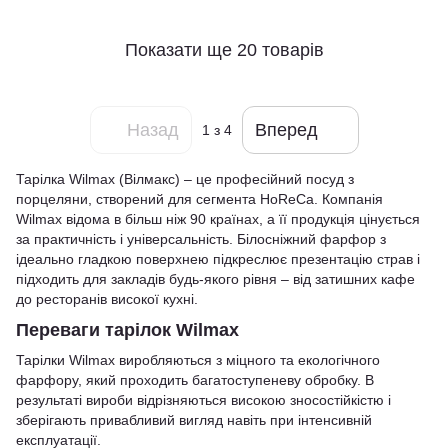
Показати ще 20 товарів
Назад
Вперед
1
з 4
Тарілка Wilmax (Вілмакс) – це професійний посуд з
порцеляни, створений для сегмента HoReCa. Компанія
Wilmax відома в більш ніж 90 країнах, а її продукція цінується
за практичність і універсальність. Білосніжний фарфор з
ідеально гладкою поверхнею підкреслює презентацію страв і
підходить для закладів будь-якого рівня – від затишних кафе
до ресторанів високої кухні.
Переваги тарілок Wilmax
Тарілки Wilmax виробляються з міцного та екологічного
фарфору, який проходить багатоступеневу обробку. В
результаті вироби відрізняються високою зносостійкістю і
зберігають привабливий вигляд навіть при інтенсивній
експлуатації.