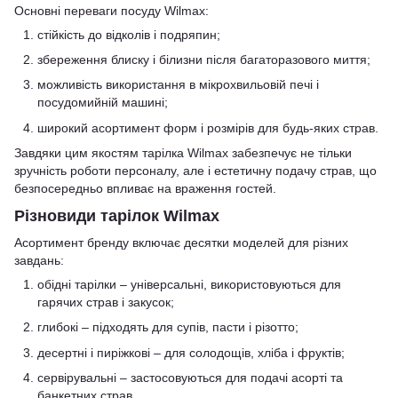
Основні переваги посуду Wilmax:
стійкість до відколів і подряпин;
збереження блиску і білизни після багаторазового миття;
можливість використання в мікрохвильовій печі і
посудомийній машині;
широкий асортимент форм і розмірів для будь-яких страв.
Завдяки цим якостям тарілка Wilmax забезпечує не тільки
зручність роботи персоналу, але і естетичну подачу страв, що
безпосередньо впливає на враження гостей.
Різновиди тарілок Wilmax
Асортимент бренду включає десятки моделей для різних
завдань:
обідні тарілки – універсальні, використовуються для
гарячих страв і закусок;
глибокі – підходять для супів, пасти і різотто;
десертні і пиріжкові – для солодощів, хліба і фруктів;
сервірувальні – застосовуються для подачі асорті та
банкетних страв.