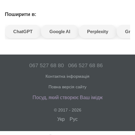
гладкість поверхні й акуратний зовнішній вигляд.
Поширити в:
ChatGPT
Google AI
Perplexity
Gro
067 527 68 80
066 527 68 86
Контактна інформація
Повна версія сайту
Посуд, який створює Ваш імідж
© 2017 - 2026
Укр
Рус