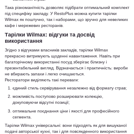
Така різноманітність дозволяє підібрати оптимальний комплект
під специфіку закладу. У RestoPlus можна купити тарілки
Wilmax як поштучно, так і наборами, що зручно для невеликих
кафе і мережевих ресторанів.
Тарілки Wilmax: відгуки та досвід
використання
Згідно з відгуками власників закладів, тарілки Wilmax
прекрасно витримують щоденні навантаження. Навіть при
багаторічному використанні посуд зберігає білизну і
презентабельний вигляд. Відзначається і практичність: вироби
не вбирають запахи і легко очищаються.
Ресторатори виділяють такі переваги:
єдиний стиль сервірування незалежно від формату страв;
можливість поступово розширювати колекцію,
докуповуючи відсутні позиції;
оптимальне поєднання ціни і якості для професійного
сегмента.
Тарілки Wilmax універсальні: вони підходять як для вишуканої
подачі авторської кухні, так і для повсякденного використання