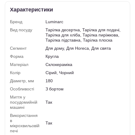
Характеристики
Бренд
Luminarc
Вид посуду
Тарілка десертна, Тарілка для подачі,
Тарілка для хліба, Тарілка пиріжкова,
Тарілка підставна, Тарілка плоска
Сегмент
Для дому, Для Horeca, Для свята
Форма
Кругла
Матеріал
Склокераміка
Колір
Сірий, Чорний
Діаметр, мм
180
Особливості
З бортом
Миття у
посудомийній
Так
машині
Використання
в
Так
мікрохвильовій
печі