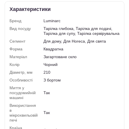
Характеристики
Бренд
Luminarc
Вид посуду
Тарілка глибока, Тарілка для подачі,
Тарілка для супу, Тарілка сервірувальна
Сегмент
Для дому, Для Horeca, Для свята
Форма
Квадратна
Матеріал
Загартоване скло
Колір
Чорний
Діаметр, мм
210
Особливості
З бортом
Миття у
посудомийній
Так
машині
Використання
в
Так
мікрохвильовій
печі
Країна