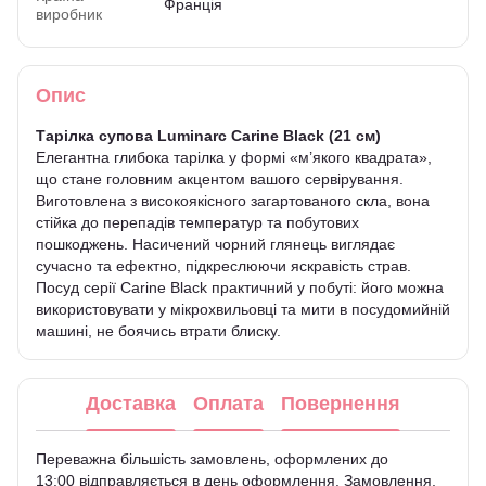
Франція
виробник
Опис
Тарілка супова Luminarc Carine Black (21 см)
Елегантна глибока тарілка у формі «м’якого квадрата»,
що стане головним акцентом вашого сервірування.
Виготовлена з високоякісного загартованого скла, вона
стійка до перепадів температур та побутових
пошкоджень. Насичений чорний глянець виглядає
сучасно та ефектно, підкреслюючи яскравість страв.
Посуд серії Carine Black практичний у побуті: його можна
використовувати у мікрохвильовці та мити в посудомийній
машині, не боячись втрати блиску.
Доставка
Оплата
Повернення
Переважна більшість замовлень, оформлених до
13:00 відправляється в день оформлення. Замовлення,