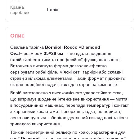
Країна
Італія
виробник
Опис
Овальна тарілка
Bormioli Rocco «Diamond
Oval»
розміром
35×26 см
— це вдале поєднання
італійської естетики та професійної функціональності.
Витончена витягнута форма дозволяє ефектно
сервірувати рибні філе, м’ясні сеті, гарніри або складні
страви з кількома елементами. Такий формат підходить
як для порційної подачі, так і для страв на компанію.
Виріб виготовлено з високоякісного ударостійкого скла,
що витримує щоденне інтенсивне використання — миття
в посудомийних машинах, перепади температур і контакт
з харчовими кислотами. Поверхня гладка, не пориста,
легко очищується і зберігає ідеальний вигляд навіть після
тривалого використання.
Тонкий геометричний рельєф по краю, характерний для
серії
Diamond
, додає вишуканого акценту без надмірної