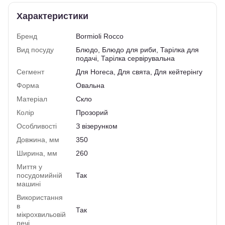
Характеристики
Бренд
Bormioli Rocco
Вид посуду
Блюдо, Блюдо для риби, Тарілка для
подачі, Тарілка сервірувальна
Сегмент
Для Horeca, Для свята, Для кейтерінгу
Форма
Овальна
Матеріал
Скло
Колір
Прозорий
Особливості
З візерунком
Довжина, мм
350
Ширина, мм
260
Миття у
посудомийній
Так
машині
Використання
в
Так
мікрохвильовій
печі