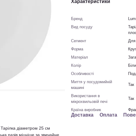
Характеристики
Бренд
Lum
Вид посуду
Тарі
плос
Сегмент
Для
Форма
Кру
Матеріал
Заг
Колір
Біл
Особливості
Под
Миття у посудомийній
Так
машині
Використання в
Так
мікрохвильовій печі
Країна виробник
Фра
Доставка
Оплата
Пове
 Тарілка діаметром 25 см
ька разів міцніше за звичайне.