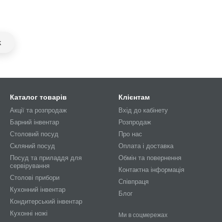
k
Каталог товарів
Клієнтам
Акції та розпродаж
Вхід до кабінету
Барний інвентар
Розпродаж
Столовий посуд
Про нас
Скляний посуд
Оплата і доставка
Посуд та приладдя для
Обмін та повернення
сервірування
Контактна інформація
Столові прибори
Співпраця
Кухонний інвентар
Блог
Кондитерський інвентар
Кухонні ножі
Ми в соцмережах