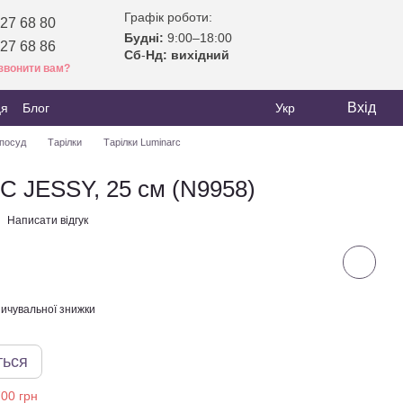
Графік роботи:
27 68 80
Будні:
9:00–18:00
27 68 86
Сб
-
Нд: вихідний
звонити вам?
Вхід
ця
Блог
Укр
посуд
Тарілки
Тарілки Luminarc
C JESSY, 25 см (N9958)
Написати відгук
ичувальної знижки
ться