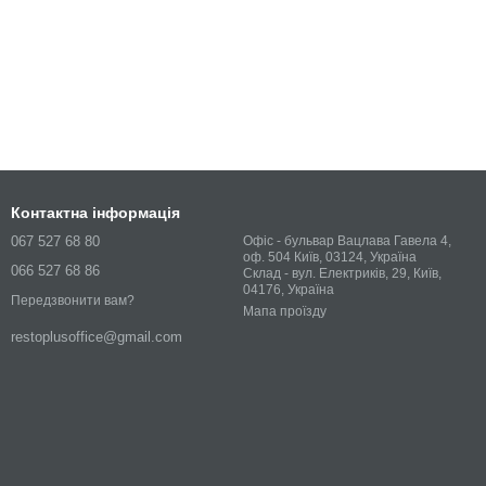
Контактна інформація
067 527 68 80
Офіс - бульвар Вацлава Гавела 4,
оф. 504 Київ, 03124, Україна
066 527 68 86
Склад - вул. Електриків, 29, Київ,
04176, Україна
Передзвонити вам?
Мапа проїзду
restoplusoffice@gmail.com