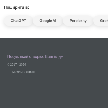
Поширити в:
ChatGPT
Google AI
Perplexity
Gro
Посуд, який створює Ваш імідж
© 2017 - 2026
Мобільна версія