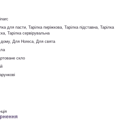
inarc
лка для пасти, Тарілка пиріжкова, Тарілка підставна, Тарілка
ка, Тарілка сервірувальна
 дому, Для Horeca, Для свята
гла
артоване скло
ий
арункові
нція
рнення