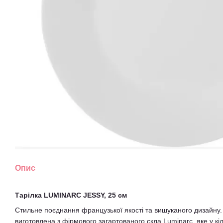
Опис
Тарілка LUMINARC JESSY, 25 см
Стильне поєднання французької якості та вишуканого дизайну.
виготовлена з фірмового загартованого скла Luminarc, яке у кіл