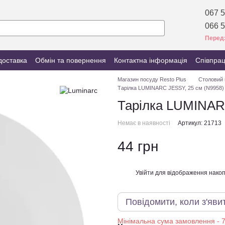
067 5
066 5
Перед
доставка
Обмін та повернення
Контактна інформація
Співпра
Магазин посуду Resto Plus
Столовий 
Тарілка LUMINARC JESSY, 25 см (N9958)
Тарілка LUMINAR
Немає в наявності
Артикул: 21713
44 грн
Увійти
для відображення накоп
%
Повідомити, коли з'яви