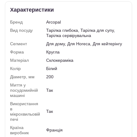
Характеристики
Бренд
Arcopal
Вид посуду
Тарілка глибока, Тарілка для супу,
Тарілка сервірувальна
Сегмент
Для дому, Для Horeca, Для кейтерінгу
Форма
Кругла
Матеріал
Склокераміка
Колір
Білий
Діаметр, мм
200
Миття у
посудомийній
Так
машині
Використання
в
Так
мікрохвильовій
печі
Країна
Франція
виробник