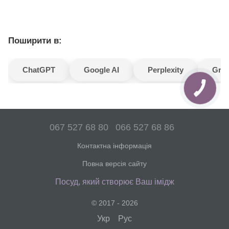
Поширити в:
ChatGPT
Google AI
Perplexity
Gro
067 527 68 80
066 527 68 86
Контактна інформація
Повна версія сайту
Посуд, який створює Ваш імідж
© 2017 - 2026
Укр
Рус