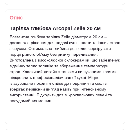
Опис
Тарілка глибока Arcopal Zelie 20 см
Елегантна глибока тарілка Zelie діаметром 20 см –
досконале рішення для подачі супів, пасти та інших страв
з соусом. Оптимальна глибина дозволяє сервірувати
порції різного об'єму без ризику переливання.
Виготовлена з високоякісної склокераміки, що забезпечує
відмінну теплоізоляцію та збереження температури
страв. Класичний дизайн з тонкими вишуканими краями
підкреслить професіоналізм вашої кухні. Міцне
глазуроване покриття стійке до подряпин та сколів,
зберігає первісний вигляд навіть при інтенсивному
використанні. Підходить для мікрохвильових печей та
посудомийних машин.