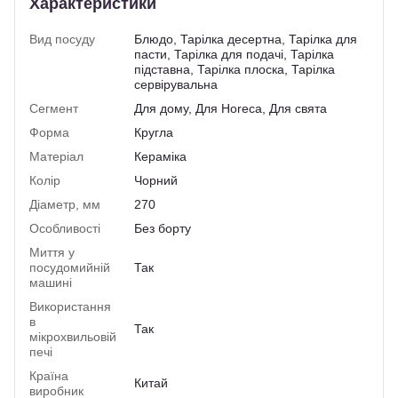
Характеристики
Вид посуду
Блюдо, Тарілка десертна, Тарілка для
пасти, Тарілка для подачі, Тарілка
підставна, Тарілка плоска, Тарілка
сервірувальна
Сегмент
Для дому, Для Horeca, Для свята
Форма
Кругла
Матеріал
Кераміка
Колір
Чорний
Діаметр, мм
270
Особливості
Без борту
Миття у
посудомийній
Так
машині
Використання
в
Так
мікрохвильовій
печі
Країна
Китай
виробник