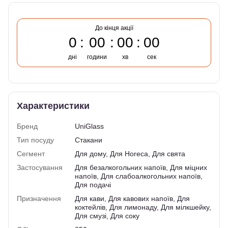
До кінця акції
0
00
00
00
дні
години
хв
сек
Характеристики
Бренд
UniGlass
Тип посуду
Стакани
Сегмент
Для дому, Для Horeca, Для свята
Застосування
Для безалкогольних напоїв, Для міцних
напоїв, Для слабоалкогольних напоїв,
Для подачі
Призначення
Для кави, Для кавових напоїв, Для
коктейлів, Для лимонаду, Для мілкшейку,
Для смузі, Для соку