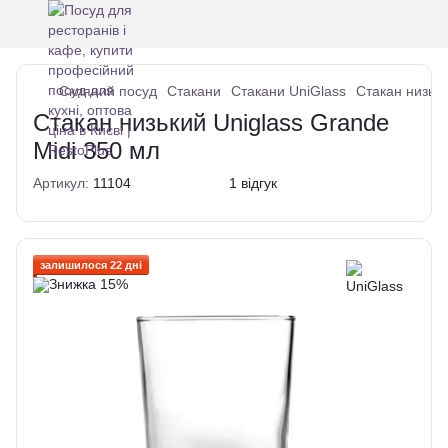
Скляний посуд
Стакани
Стакани UniGlass
Стакан низьки
Стакан низький Uniglass Grande
Midi 350 мл
Артикул:
11104
1 відгук
залишилося 22 дні