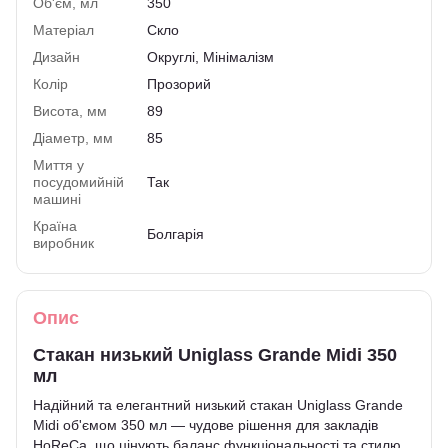
Об'єм, мл
350
Матеріал
Скло
Дизайн
Округлі, Мінімалізм
Колір
Прозорий
Висота, мм
89
Діаметр, мм
85
Миття у
посудомийній
Так
машині
Країна
Болгарія
виробник
Опис
Стакан низький Uniglass Grande Midi 350
мл
Надійний та елегантний низький стакан Uniglass Grande
Midi об'ємом 350 мл — чудове рішення для закладів
HoReCa, що цінують баланс функціональності та стилю.