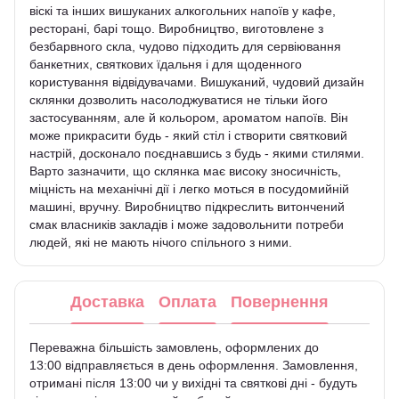
віскі та інших вишуканих алкогольних напоїв у кафе,
ресторані, барі тощо. Виробництво, виготовлене з
безбарвного скла, чудово підходить для сервіювання
банкетних, святкових їдальня і для щоденного
користування відвідувачами. Вишуканий, чудовий дизайн
склянки дозволить насолоджуватися не тільки його
застосуванням, але й кольором, ароматом напоїв. Він
може прикрасити будь - який стіл і створити святковий
настрій, досконало поєднавшись з будь - якими стилями.
Варто зазначити, що склянка має високу зносичність,
міцність на механічні дії і легко моться в посудомийній
машині, вручну. Виробництво підкреслить витончений
смак власників закладів і може задовольнити потреби
людей, які не мають нічого спільного з ними.
Доставка
Оплата
Повернення
Переважна більшість замовлень, оформлених до
13:00 відправляється в день оформлення. Замовлення,
отримані після 13:00 чи у вихідні та святкові дні - будуть