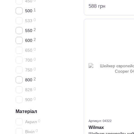
0
450
588 грн
1
500
0
533
2
550
2
600
0
650
0
700
0
750
2
800
0
828
0
900
Матеріал
0
Артикул: 04322
Акрил
Wilmax
0
Вініл
Шейкер європейський