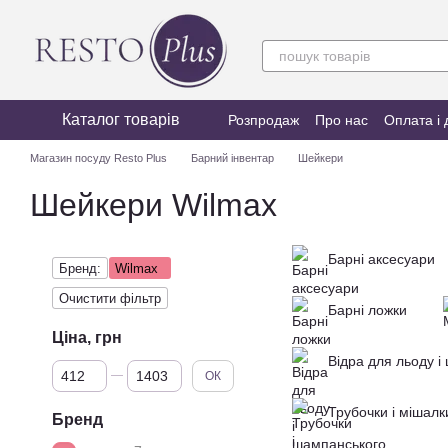
Перейти до основного контенту
Каталог товарів
Розпродаж
Про нас
Оплата і 
Магазин посуду Resto Plus
Барний інвентар
Шейкери
Шейкери Wilmax
Барні аксесуари
Бренд:
Wilmax
Очистити фільтр
Барні ложки
Ціна, грн
Відра для льоду і
Від Ціна, грн
До Ціна, грн
ОК
Трубочки і мішалк
Бренд