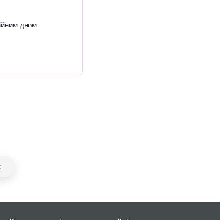
ійним дном
k