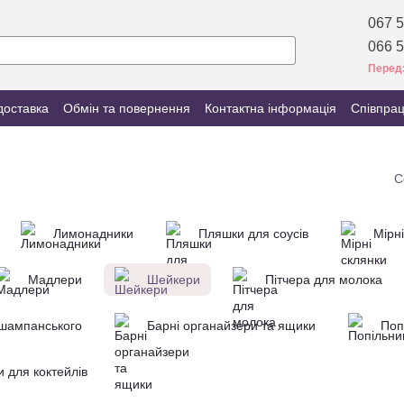
067 5
066 5
Перед
доставка
Обмін та повернення
Контактна інформація
Співпра
С
Лимонадники
Пляшки для соусів
Мірн
Мадлери
Шейкери
Пітчера для молока
 шампанського
Барні органайзери та ящики
Поп
и для коктейлів