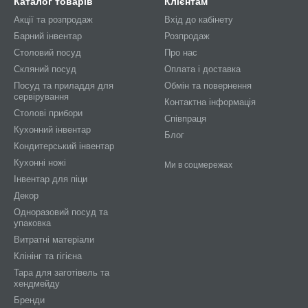
Каталог товарів
Клієнтам
Акції та розпродаж
Вхід до кабінету
Барний інвентар
Розпродаж
Столовий посуд
Про нас
Скляний посуд
Оплата і доставка
Посуд та приладдя для
Обмін та повернення
сервірування
Контактна інформація
Столові прибори
Співпраця
Кухонний інвентар
Блог
Кондитерський інвентар
Кухонні ножі
Ми в соцмережах
Інвентар для піци
Декор
Одноразовий посуд та
упаковка
Витратні матеріали
Клінінг та гігієна
Тара для заготівель та
хендмейду
Бренди