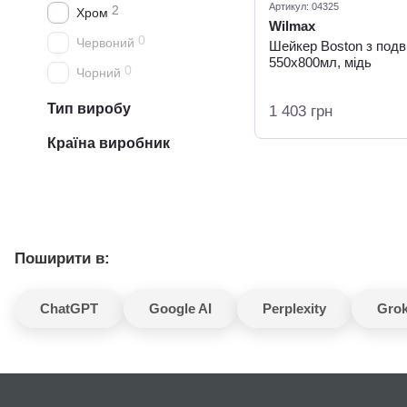
Артикул: 04325
2
Хром
Wilmax
0
Червоний
Шейкер Boston з подв
550х800мл, мідь
0
Чорний
Тип виробу
1 403 грн
Країна виробник
Поширити в:
ChatGPT
Google AI
Perplexity
Gro