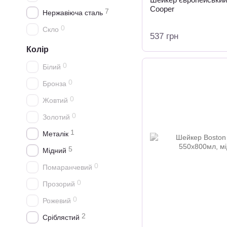
Cooper
7
Нержавіюча сталь
0
Скло
537 грн
Колір
0
Білий
0
Бронза
0
Жовтий
0
Золотий
1
Металік
5
Мідний
0
Помаранчевий
0
Прозорий
0
Рожевий
2
Сріблястий