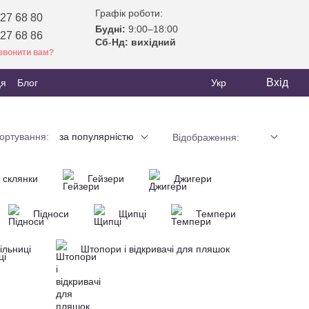
Графік роботи:
27 68 80
Будні:
9:00–18:00
27 68 86
Сб
-
Нд: вихідний
звонити вам?
Вхід
ця
Блог
Укр
ортування:
за популярністю
Відображення:
і склянки
Гейзери
Джигери
Підноси
Щипці
Темпери
ільниці
Штопори і відкривачі для пляшок