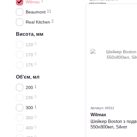
7
Wilmax
11
Beaumont
2
Real Kitchen
Висота, мм
0
120
0
170
0
175
Об'єм, мл
1
200
0
236
1
300
Артикул: 04312
Wilmax
0
350
Шейкер Boston з подв
550х800мл, Silver
0
400