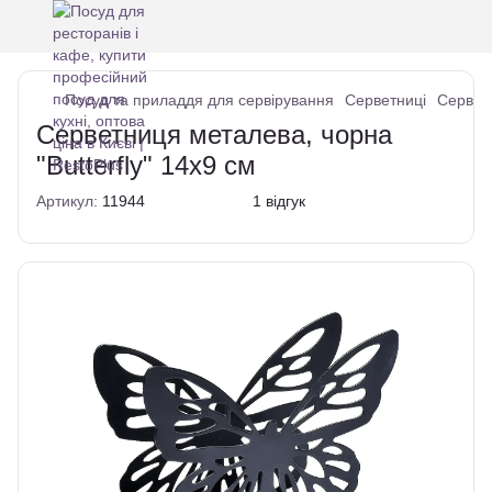
Посуд та приладдя для сервірування
Серветниці
Серветн
Серветниця металева, чорна
"Butterfly" 14x9 см
Артикул:
11944
1 відгук