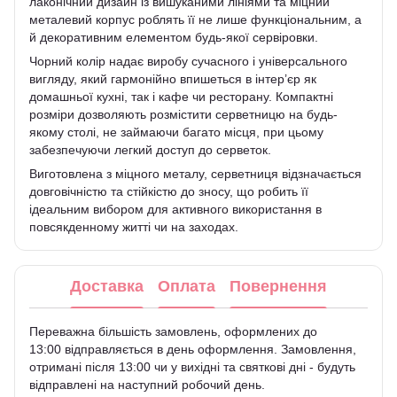
лаконічний дизайн із вишуканими лініями та міцний
металевий корпус роблять її не лише функціональним, а
й декоративним елементом будь-якої сервіровки.
Чорний колір надає виробу сучасного і універсального
вигляду, який гармонійно впишеться в інтер’єр як
домашньої кухні, так і кафе чи ресторану. Компактні
розміри дозволяють розмістити серветницю на будь-
якому столі, не займаючи багато місця, при цьому
забезпечуючи легкий доступ до серветок.
Виготовлена з міцного металу, серветниця відзначається
довговічністю та стійкістю до зносу, що робить її
ідеальним вибором для активного використання в
повсякденному житті чи на заходах.
Доставка
Оплата
Повернення
Переважна більшість замовлень, оформлених до
13:00 відправляється в день оформлення. Замовлення,
отримані після 13:00 чи у вихідні та святкові дні - будуть
відправлені на наступний робочий день.