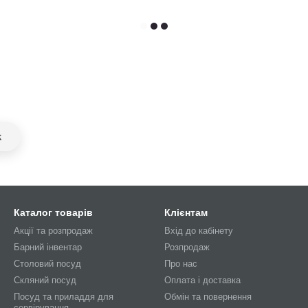
k
Каталог товарів
Клієнтам
Акції та розпродаж
Вхід до кабінету
Барний інвентар
Розпродаж
Столовий посуд
Про нас
Скляний посуд
Оплата і доставка
Посуд та приладдя для
Обмін та повернення
сервірування