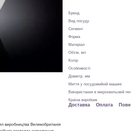
Бренд
Вид посуду
Сегмент
Форма
Матеріал
Об'єм, мл
Колір
Особливості
Діаметр, мм
Миття у посудомийній машині
Використання в мікрохвильовій печ
Країна виробник
Доставка
Оплата
Пове
мл виробництва Великобританія
есійних закладах харчування.