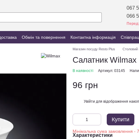
067 5
066 5
Перед
доставка
Обмін та повернення
Контактна інформація
Співпра
Магазин посуду Resto Plus
Столовий 
Салатник Wilmax 
В наявності
Артикул: 03145
Напис
96 грн
Увійти
для відображення накоп
%
Купити
Характеристики