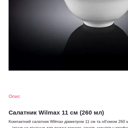
Опис
Салатник Wilmax 11 см (260 мл)
Компактний салатник Wilmax діаметром 11 см та об'ємом 260 
– ідеальне рішення для подачі закусок, соусів, гарнірів у проф