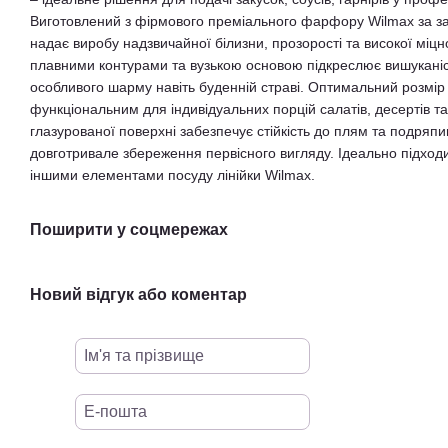
Виготовлений з фірмового преміального фарфору Wilmax за з
надає виробу надзвичайної білизни, прозорості та високої міцн
плавними контурами та вузькою основою підкреслює вишуканіс
особливого шарму навіть буденній страві. Оптимальний розмір
функціональним для індивідуальних порцій салатів, десертів та 
глазурованої поверхні забезпечує стійкість до плям та подряп
довготривале збереження первісного вигляду. Ідеально підходи
іншими елементами посуду лінійки Wilmax.
Поширити у соцмережах
Новий відгук або коментар