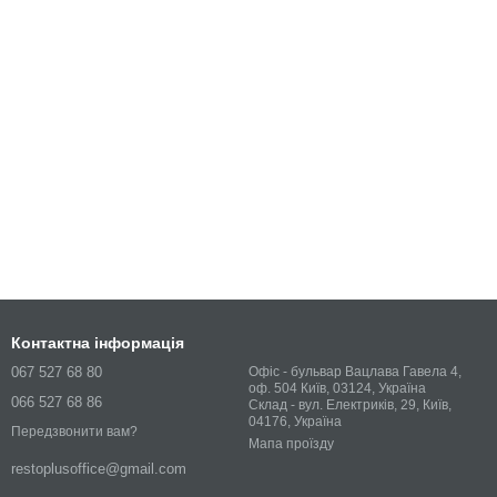
Контактна інформація
067 527 68 80
Офіс - бульвар Вацлава Гавела 4,
оф. 504 Київ, 03124, Україна
066 527 68 86
Склад - вул. Електриків, 29, Київ,
04176, Україна
Передзвонити вам?
Мапа проїзду
restoplusoffice@gmail.com