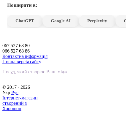
Поширити в:
ChatGPT
Google AI
Perplexity
Gro
067 527 68 80
066 527 68 86
Контактна інформація
Повна версія сайту
Посуд, який створює Ваш імідж
© 2017 - 2026
Укр
Рус
Інтернет-магазин
створений з
Хорошоп