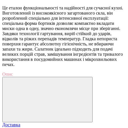
Це еталон функціональності та надійності для сучасної кухні.
Виготовлений із високоякісного загартованого скла, він
розроблений спеціально для інтенсивної експлуатації:
спеціальна форма бортиків дозволяє компактно вкладати
миски одна в одну, значно економлячи місце при зберіганні.
Завдяки технології гартування, виріб стійкий до ударів,
відколів та різких перепадів температур. Гладка непориста
поверхня гарантує абсолютну гігієнічність, не вбираючи
запахи та жири. Салатник ідеально підходить для подачі
великих порцій страв, замішування інгредієнтів та тривалого
використання в посудомийних машинах і мікрохвильових
печах.
Опис
Доставка