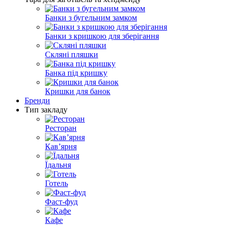
Банки з бугельним замком
Банки з кришкою для зберігання
Скляні пляшки
Банка під кришку
Кришки для банок
Бренди
Тип закладу
Ресторан
Кавʼярня
Їдальня
Готель
Фаст-фуд
Кафе