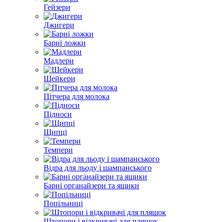
Гейзери
Джигери
Барні ложки
Мадлери
Шейкери
Пітчера для молока
Підноси
Щипці
Темпери
Відра для льоду і шампанського
Барні органайзери та ящики
Попільниці
Штопори і відкривачі для пляшок