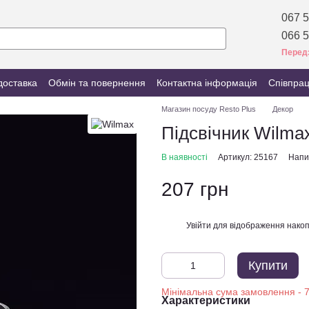
067 5
066 5
Перед
доставка
Обмін та повернення
Контактна інформація
Співпра
Магазин посуду Resto Plus
Декор
Підсвічник Wilmax
В наявності
Артикул: 25167
Напис
207 грн
Увійти
для відображення накоп
%
Купити
Характеристики