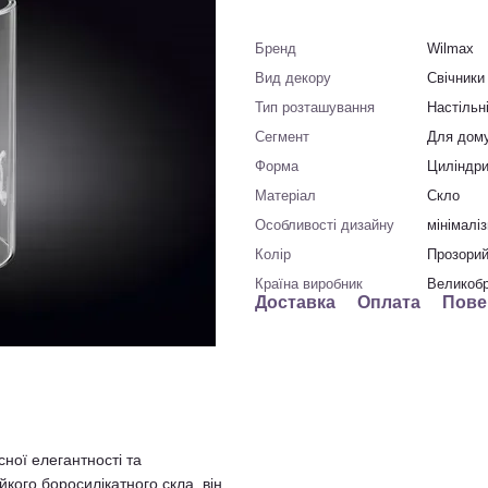
Бренд
Wilmax
Вид декору
Свічники
Тип розташування
Настільні
Сегмент
Для дому
Форма
Циліндр
Матеріал
Скло
Особливості дизайну
мінімалі
Колір
Прозори
Країна виробник
Великобр
Доставка
Оплата
Пове
ної елегантності та
йкого боросилікатного скла, він