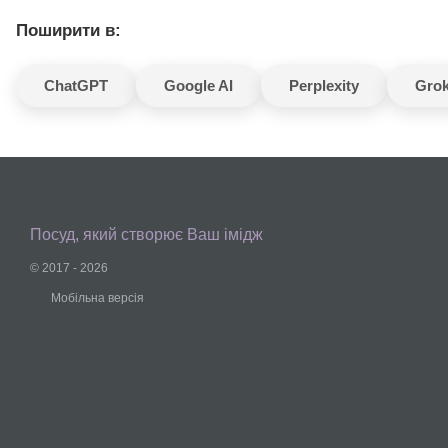
Поширити в:
ChatGPT
Google AI
Perplexity
Gro
Посуд, який створює Ваш імідж
© 2017 - 2026
Мобільна версія