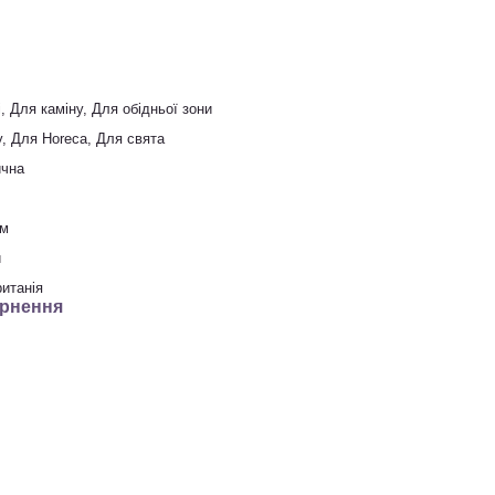
, Для каміну, Для обідньої зони
, Для Horeca, Для свята
ична
зм
й
итанія
рнення