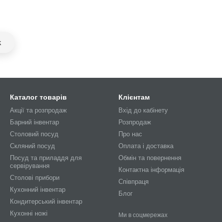
k
Каталог товарів
Клієнтам
Акції та розпродаж
Вхід до кабінету
Барний інвентар
Розпродаж
Столовий посуд
Про нас
Скляний посуд
Оплата і доставка
Посуд та приладдя для
Обмін та повернення
сервірування
Контактна інформація
Столові прибори
Співпраця
Кухонний інвентар
Блог
Кондитерський інвентар
Кухонні ножі
Ми в соцмережах