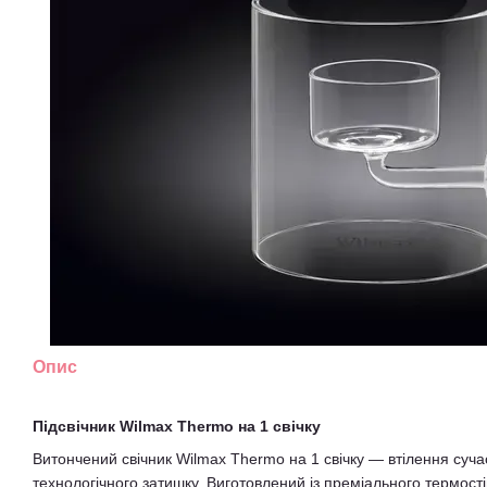
Опис
Підсвічник Wilmax Thermo на 1 свічку
Витончений свічник Wilmax Thermo на 1 свічку — втілення сучас
технологічного затишку. Виготовлений із преміального термості