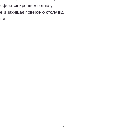
й ефект «ширяння» вогню у
ле й захищає поверхню столу від
ння.