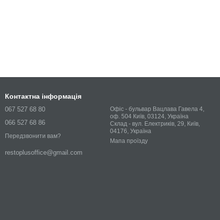
Контактна інформація
067 527 68 80
Офіс - бульвар Вацлава Гавела 4,
оф. 504 Київ, 03124, Україна
066 527 68 86
Склад - вул. Електриків, 29, Київ,
04176, Україна
Передзвонити вам?
Мапа проїзду
restoplusoffice@gmail.com