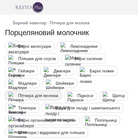
Барний інвентар
Пітчера для молока
Порцеляновий молочник
Барні аксесуари
Лимонадники
Пляшки для соусів
Мірні склянки
Гейзери
Джигери
Барні ложки
Мадлери
Шейкери
Пітчера для молока
Підноси
Щипці
Темпери
Відра для льоду і шампанського
Барні органайзери та ящики
Попільниці
Штопори і відкривачі для пляшок