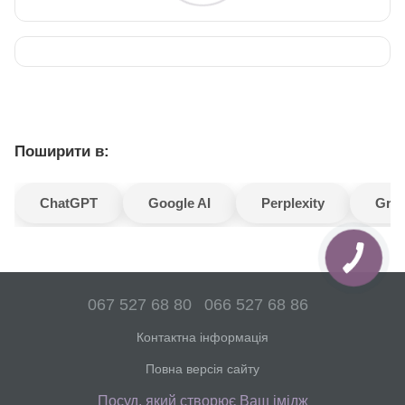
Поширити в:
ChatGPT
Google AI
Perplexity
Gro
067 527 68 80
066 527 68 86
Контактна інформація
Повна версія сайту
Посуд, який створює Ваш імідж