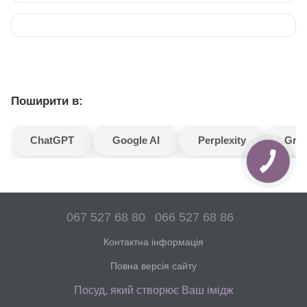
Поширити в:
ChatGPT
Google AI
Perplexity
Gro
067 527 68 80
066 527 68 86
Контактна інформація
Повна версія сайту
Посуд, який створює Ваш імідж