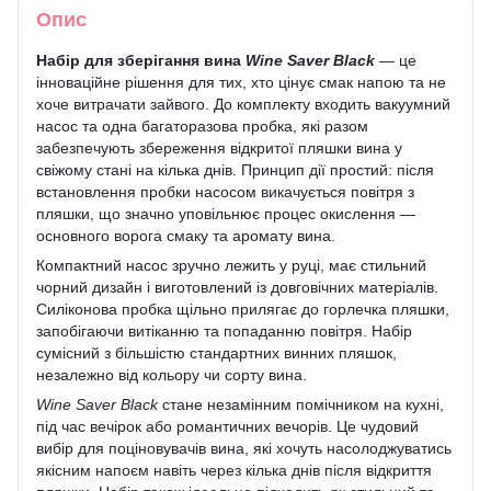
Опис
Набір для зберігання вина
Wine Saver Black
— це
інноваційне рішення для тих, хто цінує смак напою та не
хоче витрачати зайвого. До комплекту входить вакуумний
насос та одна багаторазова пробка, які разом
забезпечують збереження відкритої пляшки вина у
свіжому стані на кілька днів. Принцип дії простий: після
встановлення пробки насосом викачується повітря з
пляшки, що значно уповільнює процес окислення —
основного ворога смаку та аромату вина.
Компактний насос зручно лежить у руці, має стильний
чорний дизайн і виготовлений із довговічних матеріалів.
Силіконова пробка щільно прилягає до горлечка пляшки,
запобігаючи витіканню та попаданню повітря. Набір
сумісний з більшістю стандартних винних пляшок,
незалежно від кольору чи сорту вина.
Wine Saver Black
стане незамінним помічником на кухні,
під час вечірок або романтичних вечорів. Це чудовий
вибір для поціновувачів вина, які хочуть насолоджуватись
якісним напоєм навіть через кілька днів після відкриття