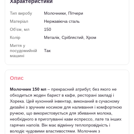
Характеристики
Тип виробу
Молочники, Пітчери
Матеріал
Нержавіюча сталь
Об'єм, мл
150
Колір
Металік, Сріблястий, Хром
Миття у
посудомийній
Так
машині
Опис
Молочник 150 мл
– прекрасний атрибут, без якого не
обходиться жоден барист в кафе, ресторані закладі і
Хорека. Цей кухонний інвентар, виконаний в сучасному
дизайні з зручним носиком для наливання і комфортною
ручкою, що використовується для збивання молока,
необхідного в приготуванні кави еспрессо, лате та інших
гарячих напоїв. Він має відмінну теплопровідність і
володіє чудовими властивостями. Молочник з