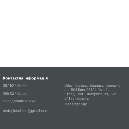
Контактна інформація
067 527 68 80
Офіс - бульвар Вацлава Гавела 4,
оф. 504 Київ, 03124, Україна
066 527 68 86
Склад - вул. Електриків, 29, Київ,
04176, Україна
Передзвонити вам?
Мапа проїзду
restoplusoffice@gmail.com