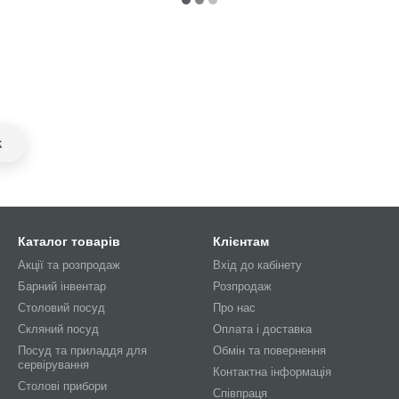
k
Каталог товарів
Клієнтам
Акції та розпродаж
Вхід до кабінету
Барний інвентар
Розпродаж
Столовий посуд
Про нас
Скляний посуд
Оплата і доставка
Посуд та приладдя для
Обмін та повернення
сервірування
Контактна інформація
Столові прибори
Співпраця