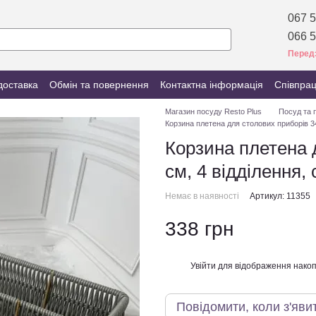
067 5
066 5
Перед
доставка
Обмін та повернення
Контактна інформація
Співпра
Магазин посуду Resto Plus
Посуд та 
Корзина плетена для столових приборів 34
Корзина плетена 
см, 4 відділення, 
Немає в наявності
Артикул: 11355
338 грн
Увійти
для відображення накоп
%
Повідомити, коли з'яви