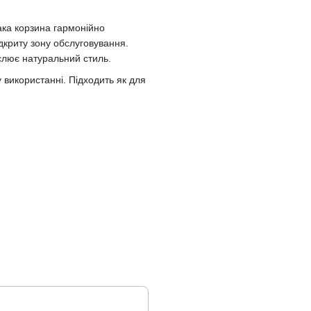
ака корзина гармонійно
ідкриту зону обслуговування.
слює натуральний стиль.
у використанні. Підходить як для