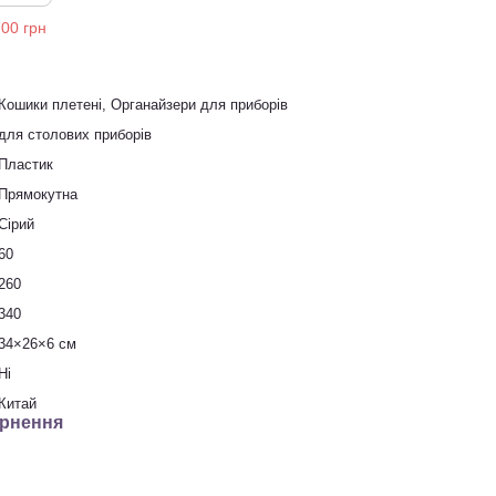
Кошик​и плетені, Органайзери для приборів
для столових приборів
Пластик
Прямокутна
Сірий
60
260
340
34×26×6 см
Ні
Китай
рнення