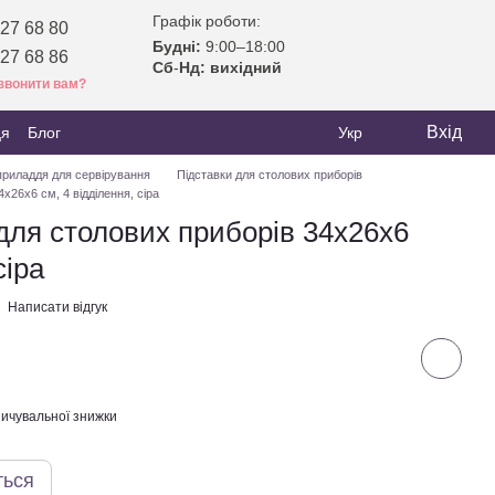
Графік роботи:
27 68 80
Будні:
9:00–18:00
27 68 86
Сб
-
Нд: вихідний
звонити вам?
Вхід
ця
Блог
Укр
приладдя для сервірування
Підставки для столових приборів
х26х6 см, 4 відділення, сіра
для столових приборів 34х26х6
сіра
Написати відгук
ичувальної знижки
ться